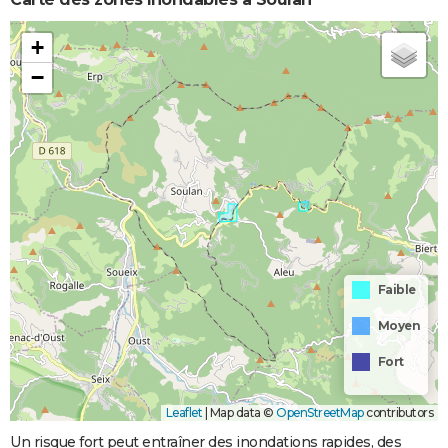
+
−
Faible
Moyen
Fort
Leaflet
|
Map data ©
OpenStreetMap
contributors
Un risque fort peut entraîner des inondations rapides, des