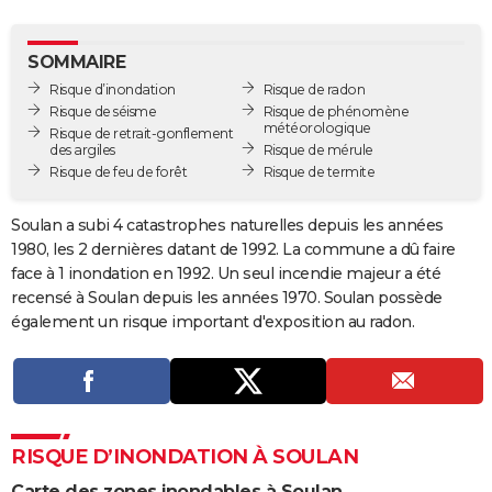
City break
Voyage de noces
Climat
Destinations
Voyage nature
Forum
+
PHOTO
SOMMAIRE
GUIDES D'ACHAT
Risque d’inondation
Risque de radon
Risque de séisme
Risque de phénomène
BONS PLANS
météorologique
Risque de retrait-gonflement
des argiles
Risque de mérule
CARTE DE VOEUX
Risque de feu de forêt
Risque de termite
Carte Bonne année
Carte Pâques
Carte de Noël
Carte Saint-Valentin
Carte d'anniversaire
DICTIONNAIRE
Soulan a subi 4 catastrophes naturelles depuis les années
Biographies
Expressions
Dictionnaire
Citations
Proverbes
1980, les 2 dernières datant de 1992. La commune a dû faire
PROGRAMME TV
face à 1 inondation en 1992. Un seul incendie majeur a été
COPAINS D'AVANT
recensé à Soulan depuis les années 1970. Soulan possède
également un risque important d'exposition au radon.
Se connecter
Collèges
Universités
Service militaire
S'inscrire
Lycées
Primaires
Entreprises
Avis de recherche
AVIS DE DÉCÈS
FORUM
Lifestyle
Sport
Television
Cinema
Bricolage
Culture
Auto
Voyage
RISQUE D’INONDATION À SOULAN
Carte des zones inondables à Soulan