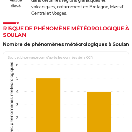
Risque
dans certaines régions granitiques et
élevé
volcaniques, notamment en Bretagne, Massif
Central et Vosges.
RISQUE DE PHÉNOMÈNE MÉTÉOROLOGIQUE À
SOULAN
Nombre de phénomènes météorologiques à Soulan
Source : Linternaute.com d'après les données de la CCR
Jours avec phénomènes météorologiques
6
5
4
3
2
1