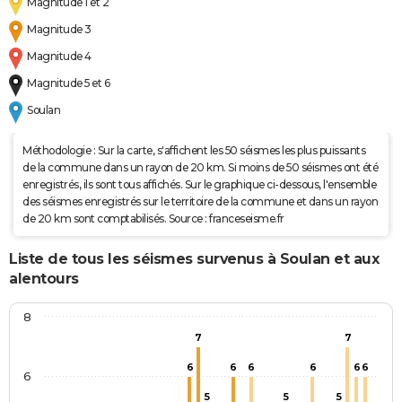
Magnitude 1 et 2
Magnitude 3
Magnitude 4
Magnitude 5 et 6
Soulan
Méthodologie : Sur la carte, s'affichent les 50 séismes les plus puissants
de la commune dans un rayon de 20 km. Si moins de 50 séismes ont été
enregistrés, ils sont tous affichés. Sur le graphique ci-dessous, l'ensemble
des séismes enregistrés sur le territoire de la commune et dans un rayon
de 20 km sont comptabilisés. Source : franceseisme.fr
Liste de tous les séismes survenus à Soulan et aux
alentours
8
7
7
6
6
6
6
6
6
6
5
5
5