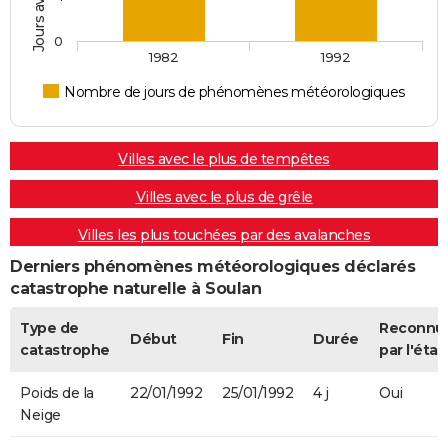
0
1982
1992
Nombre de jours de phénomènes météorologiques
Villes avec le plus de tempêtes
Villes avec le plus de grêle
Villes les plus touchées par des avalanches
Derniers phénomènes météorologiques déclarés
catastrophe naturelle à Soulan
Type de
Reconnu
Début
Fin
Durée
catastrophe
par l'état
Poids de la
22/01/1992
25/01/1992
4 j
Oui
Neige