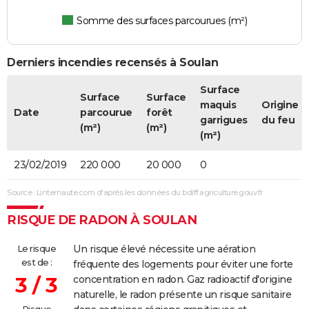
Somme des surfaces parcourues (m²)
Derniers incendies recensés à Soulan
Surface
Surface
Surface
maquis
Origine
Date
parcourue
forêt
garrigues
du feu
(m²)
(m²)
(m²)
23/02/2019
220 000
20 000
0
Source : Linternaute.com d'après les données du bdiff.agriculture.gouv.fr
RISQUE DE RADON À SOULAN
Le risque
Un risque élevé nécessite une aération
est de :
fréquente des logements pour éviter une forte
3 / 3
concentration en radon. Gaz radioactif d'origine
naturelle, le radon présente un risque sanitaire