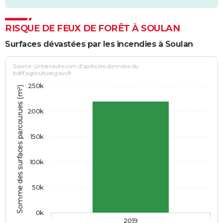
RISQUE DE FEUX DE FORÊT À SOULAN
Surfaces dévastées par les incendies à Soulan
Source : Linternaute.com d'après les données du
bdiff.agriculture.gouv.fr
250k
Somme des surfaces parcourues (m²)
200k
150k
100k
50k
0k
2019