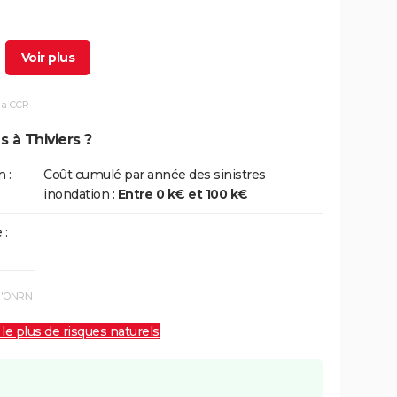
2/09/1993
24/09/1993
3 j
Oui
la CCR
6/06/1988
16/06/1988
1 j
Oui
 à Thiviers ?
6/11/1982
10/11/1982
5 j
Oui
 :
Coût cumulé par année des sinistres
inondation :
Entre 0 k€ et 100 k€
 :
 l'ONRN
 le plus de risques naturels