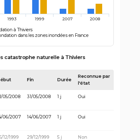
1993
1999
2007
2008
ation à Thiviers
ondation dans les zones inondées en France
 catastrophe naturelle à Thiviers
Reconnue par
ébut
Fin
Durée
l'état
1/05/2008
31/05/2008
1 j
Oui
4/06/2007
14/06/2007
1 j
Oui
5/12/1999
29/12/1999
5 j
Non