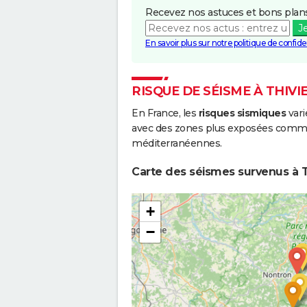
Recevez nos astuces et bons plans
J
En savoir plus sur notre politique de confiden
RISQUE DE SÉISME À THIVI
En France, les
risques sismiques
vari
avec des zones plus exposées comme 
méditerranéennes.
Carte des séismes survenus à T
+
−