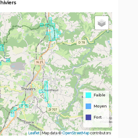
hiviers
Faible
Moyen
Fort
Leaflet
|
Map data ©
OpenStreetMap
contributors