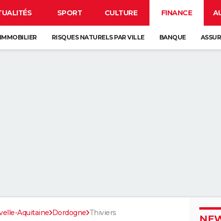
TUALITÉS
SPORT
CULTURE
FINANCE
A
IMMOBILIER
RISQUES NATURELS PAR VILLE
BANQUE
ASSU
elle-Aquitaine
Dordogne
Thiviers
NEW