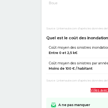
Boue
Inondations et/ou Coulées de
2
Boue
Source : Linternaute.com d'après les données de 
Inondations et/ou Coulées de
1
Boue
Quel est le coût des inondations
Inondations et/ou Coulées de
0
Coût moyen des sinistres inondation
Boue
Entre 0 et 2,5 k€
Coût moyen des sinistres par année
Moins de 100 € / habitant
Source : Linternaute.com d'après les données de
Villes avec
A ne pas manquer