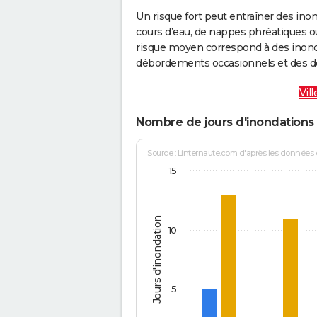
Un risque fort peut entraîner des in
cours d’eau, de nappes phréatiques 
risque moyen correspond à des inond
débordements occasionnels et des d
Vil
Nombre de jours d'inondations 
Source : Linternaute.com d'après les données
15
Jours d'inondation
10
5