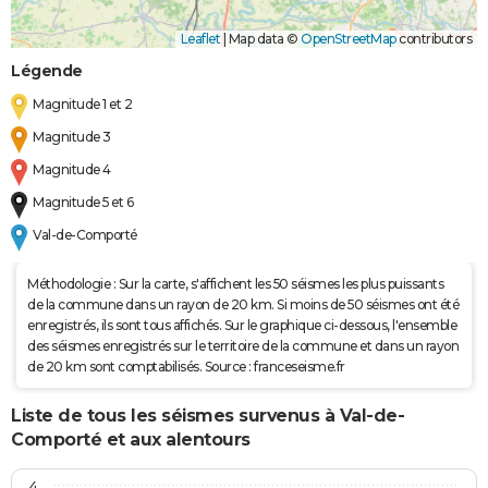
Leaflet
|
Map data ©
OpenStreetMap
contributors
Légende
Magnitude 1 et 2
Magnitude 3
Magnitude 4
Magnitude 5 et 6
Val-de-Comporté
Méthodologie : Sur la carte, s'affichent les 50 séismes les plus puissants
de la commune dans un rayon de 20 km. Si moins de 50 séismes ont été
enregistrés, ils sont tous affichés. Sur le graphique ci-dessous, l'ensemble
des séismes enregistrés sur le territoire de la commune et dans un rayon
de 20 km sont comptabilisés. Source : franceseisme.fr
Liste de tous les séismes survenus à Val-de-
Comporté et aux alentours
4