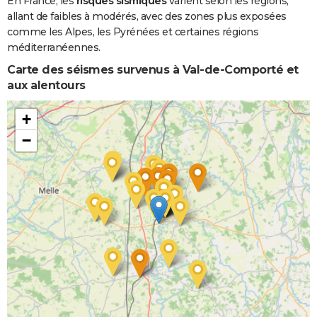
En France, les
risques sismiques
varient selon les régions,
allant de faibles à modérés, avec des zones plus exposées
Inondations
08/12/1982
31/12/1982
24 j
Oui
comme les Alpes, les Pyrénées et certaines régions
et/ou
méditerranéennes.
Coulées de
Boue
Carte des séismes survenus à Val-de-Comporté et
aux alentours
+
−