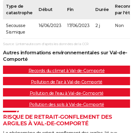
Type de
Reconn
Début
Fin
Durée
catastrophe
par l'éta
Secousse
16/06/2023
17/06/2023
2 j
Non
Sismique
Source : Linternaute.com d'après les données de la CCR
Autres informations environnementales sur Val-de-
Comporté
Records du climat à Val-de-Comporté
Pollution de l'air à Val-de-Comporté
Pollution de l'eau à Val-de-Comporté
Pollution des sols à Val-de-Comporté
RISQUE DE RETRAIT-GONFLEMENT DES
ARGILES À VAL-DE-COMPORTÉ