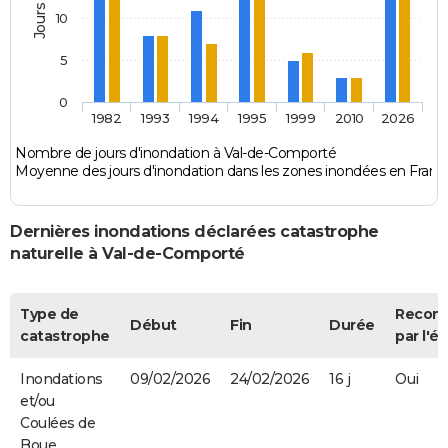
10
5
0
1982
1993
1994
1995
1999
2010
2026
Nombre de jours d'inondation à Val-de-Comporté
Moyenne des jours d'inondation dans les zones inondées en Franc
Dernières inondations déclarées catastrophe
naturelle à Val-de-Comporté
Type de
Recon
Début
Fin
Durée
catastrophe
par l'ét
Inondations
09/02/2026
24/02/2026
16 j
Oui
et/ou
Coulées de
Boue