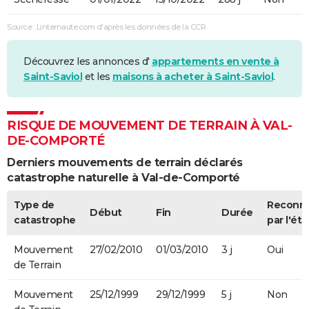
Source : Linternaute.com d'après les données de la CCR
Découvrez les annonces d'
appartements en vente à
Saint-Saviol
et les
maisons à acheter à Saint-Saviol
.
RISQUE DE MOUVEMENT DE TERRAIN À VAL-
DE-COMPORTÉ
Derniers mouvements de terrain déclarés
catastrophe naturelle à Val-de-Comporté
Type de
Reconn
Début
Fin
Durée
catastrophe
par l'éta
Mouvement
27/02/2010
01/03/2010
3 j
Oui
de Terrain
Mouvement
25/12/1999
29/12/1999
5 j
Non