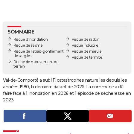
City break
Voyage de noces
Climat
Destinations
Voyage nature
Forum
+
PHOTO
GUIDES D'ACHAT
BONS PLANS
SOMMAIRE
Risque d’inondation
Risque de radon
CARTE DE VOEUX
Risque de séisme
Risque industriel
Risque de retrait-gonflement
Risque de mérule
Carte Bonne année
Carte Pâques
Carte de Noël
Carte Saint-Valentin
Carte d'anniversaire
DICTIONNAIRE
des argiles
Risque de termite
Risque de mouvement de
terrain
Biographies
Expressions
Dictionnaire
Citations
Proverbes
PROGRAMME TV
Val-de-Comporté a subi 11 catastrophes naturelles depuis les
COPAINS D'AVANT
années 1980, la dernière datant de 2026. La commune a dû
Se connecter
Collèges
Universités
Service militaire
S'inscrire
Lycées
Primaires
Entreprises
Avis de recherche
AVIS DE DÉCÈS
faire face à 1 inondation en 2026 et 1 épisode de sécheresse en
2023.
FORUM
Lifestyle
Sport
Television
Cinema
Bricolage
Culture
Auto
Voyage