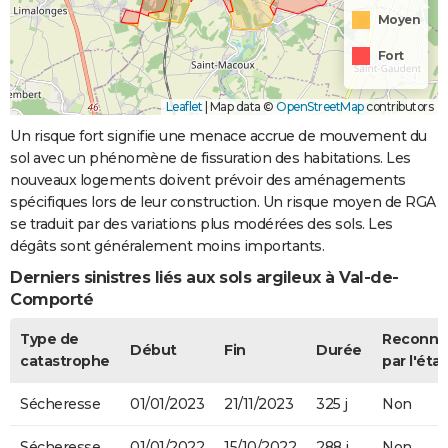
Moyen
Fort
Leaflet
|
Map data ©
OpenStreetMap
contributors
Un risque fort signifie une menace accrue de mouvement du
sol avec un phénomène de fissuration des habitations. Les
nouveaux logements doivent prévoir des aménagements
spécifiques lors de leur construction. Un risque moyen de RGA
se traduit par des variations plus modérées des sols. Les
dégâts sont généralement moins importants.
Derniers sinistres liés aux sols argileux à Val-de-
Comporté
Type de
Reconnu
Début
Fin
Durée
catastrophe
par l'état
Sécheresse
01/01/2023
21/11/2023
325 j
Non
Sécheresse
01/01/2022
15/10/2022
288 j
Non