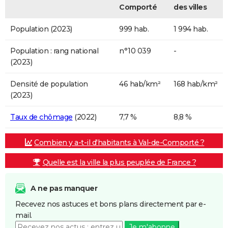
Comporté
des villes
Population (2023)
999 hab.
1 994 hab.
Population : rang national
n°10 039
-
(2023)
Densité de population
46 hab/km²
168 hab/km²
(2023)
Taux de chômage
(2022)
7,7 %
8,8 %
Combien y a-t-il d'habitants à Val-de-Comporté ?
Quelle est la ville la plus peuplée de France ?
A ne pas manquer
Recevez nos astuces et bons plans directement par e-
mail.
Je m'abonne