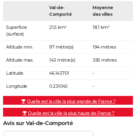
Val-de-
Moyenne
Comporté
des villes
Superficie
21,5 km²
18,1 km²
(surface)
Altitude min.
97 mètre(s)
194 mètres
Altitude max.
143 mètre(s)
395 mètres
Latitude
46.143701
-
Longitude
0.231045
-
Quelle est la ville la plus grande de France ?
Quelle est la ville la plus haute de France ?
Avis sur Val-de-Comporté