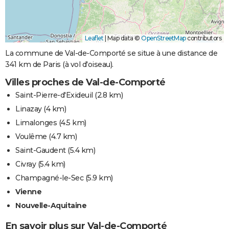
Leaflet
|
Map data ©
OpenStreetMap
contributors
La commune de Val-de-Comporté se situe à une distance de
341 km de Paris (à vol d'oiseau).
Villes proches de Val-de-Comporté
Saint-Pierre-d'Exideuil
(2.8 km)
Linazay
(4 km)
Limalonges
(4.5 km)
Voulême
(4.7 km)
Saint-Gaudent
(5.4 km)
Civray
(5.4 km)
Champagné-le-Sec
(5.9 km)
Vienne
Nouvelle-Aquitaine
En savoir plus sur Val-de-Comporté