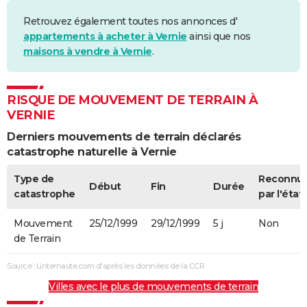
Retrouvez également toutes nos annonces d'
appartements à acheter à Vernie
ainsi que nos
maisons à vendre à Vernie
.
RISQUE DE MOUVEMENT DE TERRAIN À
VERNIE
Derniers mouvements de terrain déclarés
catastrophe naturelle à Vernie
Type de
Reconnu
Début
Fin
Durée
catastrophe
par l'état
Mouvement
25/12/1999
29/12/1999
5 j
Non
de Terrain
Source : Linternaute.com d'après les données de la CCR
Villes avec le plus de mouvements de terrain