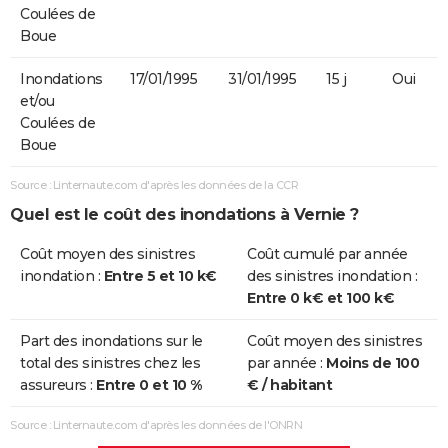
Coulées de
Boue
Inondations
17/01/1995
31/01/1995
15 j
Oui
et/ou
Coulées de
Boue
Source : Linternaute.com d'après les données de la CCR
Quel est le coût des inondations à Vernie ?
Coût moyen des sinistres
Coût cumulé par année
inondation :
Entre 5 et 10 k€
des sinistres inondation :
Entre 0 k€ et 100 k€
Part des inondations sur le
Coût moyen des sinistres
total des sinistres chez les
par année :
Moins de 100
assureurs :
Entre 0 et 10 %
€ / habitant
Source : Linternaute.com d'après les données de l'ONRN