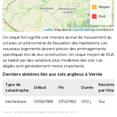
Moyen
Fort
Leaflet
|
Map data ©
OpenStreetMap
contributors
Un risque fort signifie une menace accrue de mouvement du
sol avec un phénomène de fissuration des habitations. Les
nouveaux logements doivent prévoir des aménagements
spécifiques lors de leur construction. Un risque moyen de RGA
se traduit par des variations plus modérées des sols. Les
dégâts sont généralement moins importants.
Derniers sinistres liés aux sols argileux à Vernie
Type de
Reconnu
Début
Fin
Durée
catastrophe
par l'état
Sécheresse
01/06/1989
31/12/1992
1310 j
Oui
Source : Linternaute.com d'après les données de la CCR