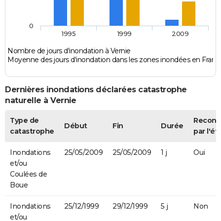
0
1995
1999
2009
Nombre de jours d'inondation à Vernie
Moyenne des jours d'inondation dans les zones inondées en Franc
Dernières inondations déclarées catastrophe
naturelle à Vernie
Type de
Recon
Début
Fin
Durée
catastrophe
par l'ét
Inondations
25/05/2009
25/05/2009
1 j
Oui
et/ou
Coulées de
Boue
Inondations
25/12/1999
29/12/1999
5 j
Non
et/ou