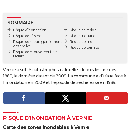
City break
Voyage de noces
Climat
Destinations
Voyage nature
Forum
+
PHOTO
GUIDES D'ACHAT
SOMMAIRE
Risque d’inondation
Risque de radon
BONS PLANS
Risque de séisme
Risque industriel
Risque de retrait-gonflement
Risque de mérule
CARTE DE VOEUX
des argiles
Risque de termite
Risque de mouvement de
Carte Bonne année
Carte Pâques
Carte de Noël
Carte Saint-Valentin
Carte d'anniversaire
DICTIONNAIRE
terrain
Biographies
Expressions
Dictionnaire
Citations
Proverbes
PROGRAMME TV
Vernie a subi 5 catastrophes naturelles depuis les années
1980, la dernière datant de 2009. La commune a dû faire face à
COPAINS D'AVANT
1 inondation en 2009 et 1 épisode de sécheresse en 1989.
Se connecter
Collèges
Universités
Service militaire
S'inscrire
Lycées
Primaires
Entreprises
Avis de recherche
AVIS DE DÉCÈS
FORUM
Lifestyle
Sport
Television
Cinema
Bricolage
Culture
Auto
Voyage
RISQUE D’INONDATION À VERNIE
Carte des zones inondables à Vernie