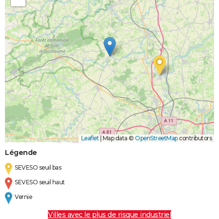
Leaflet
|
Map data ©
OpenStreetMap
contributors
Légende
SEVESO seuil bas
SEVESO seuil haut
Vernie
Villes avec le plus de risque industriel