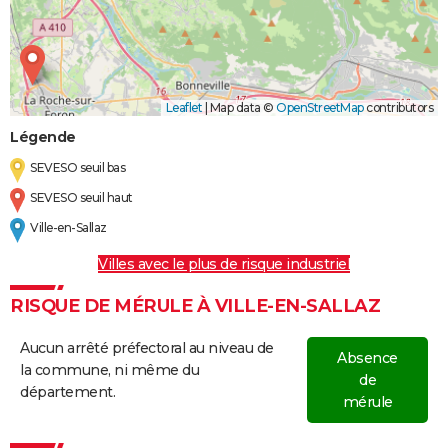
Leaflet
|
Map data ©
OpenStreetMap
contributors
Légende
SEVESO seuil bas
SEVESO seuil haut
Ville-en-Sallaz
Villes avec le plus de risque industriel
RISQUE DE MÉRULE À VILLE-EN-SALLAZ
Aucun arrêté préfectoral au niveau de
Absence
la commune, ni même du
de
département.
mérule