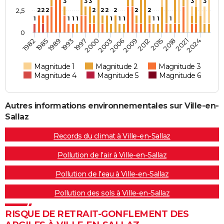
3
3
3
3
3
2,5
2
2
2
2
2
2
2
2
2
1
1
1
1
1
1
1
1
1
1
0
1982
1985
1989
1993
1997
2000
2003
2006
2009
2012
2015
2018
2021
2024
Magnitude 1
Magnitude 2
Magnitude 3
Magnitude 4
Magnitude 5
Magnitude 6
Autres informations environnementales sur Ville-en-
Sallaz
Records du climat à Ville-en-Sallaz
Pollution de l'air à Ville-en-Sallaz
Pollution de l'eau à Ville-en-Sallaz
Pollution des sols à Ville-en-Sallaz
RISQUE DE RETRAIT-GONFLEMENT DES