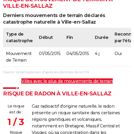
VILLE-EN-SALLAZ
Derniers mouvements de terrain déclarés
catastrophe naturelle à Ville-en-Sallaz
Type de
Reconn
Début
Fin
Durée
catastrophe
par l'état
Mouvement
01/05/2015
04/05/2015
4 j
Oui
de Terrain
Source : Linternaute.com d'après les données de la CCR
Villes avec le plus de mouvements de terrain
RISQUE DE RADON À VILLE-EN-SALLAZ
Le risque
Gaz radioactif d'origine naturelle, le radon
est de :
présente un risque sanitaire dans certaines
1 / 3
régions granitiques et volcaniques,
notamment en Bretagne, Massif Central et
Risque
Vosges, où sa concentration dans les