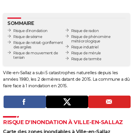
City break
Voyage de noces
Climat
Destinations
Voyage nature
Forum
+
PHOTO
GUIDES D'ACHAT
SOMMAIRE
Risque d’inondation
Risque de radon
BONS PLANS
Risque de séisme
Risque de phénomène
météorologique
Risque de retrait-gonflement
CARTE DE VOEUX
des argiles
Risque industriel
Risque de mouvement de
Risque de mérule
Carte Bonne année
Carte Pâques
Carte de Noël
Carte Saint-Valentin
Carte d'anniversaire
DICTIONNAIRE
terrain
Risque de termite
Biographies
Expressions
Dictionnaire
Citations
Proverbes
PROGRAMME TV
Ville-en-Sallaz a subi 5 catastrophes naturelles depuis les
années 1980, les 2 dernières datant de 2015. La commune a dû
COPAINS D'AVANT
faire face à 1 inondation en 2015.
Se connecter
Collèges
Universités
Service militaire
S'inscrire
Lycées
Primaires
Entreprises
Avis de recherche
AVIS DE DÉCÈS
FORUM
Lifestyle
Sport
Television
Cinema
Bricolage
Culture
Auto
Voyage
RISQUE D’INONDATION À VILLE-EN-SALLAZ
Carte des zones inondables à Ville-en-Sallaz