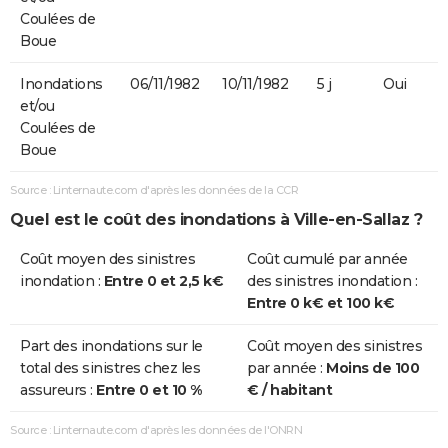
Coulées de
Boue
Inondations
06/11/1982
10/11/1982
5 j
Oui
et/ou
Coulées de
Boue
Source : Linternaute.com d'après les données de la CCR
Quel est le coût des inondations à Ville-en-Sallaz ?
Coût moyen des sinistres
Coût cumulé par année
inondation :
Entre 0 et 2,5 k€
des sinistres inondation :
Entre 0 k€ et 100 k€
Part des inondations sur le
Coût moyen des sinistres
total des sinistres chez les
par année :
Moins de 100
assureurs :
Entre 0 et 10 %
€ / habitant
Source : Linternaute.com d'après les données de l'ONRN