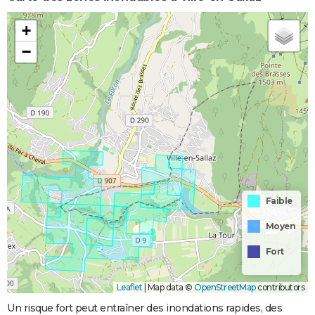
+
−
Faible
Moyen
Fort
Leaflet
|
Map data ©
OpenStreetMap
contributors
Un risque fort peut entraîner des inondations rapides, des