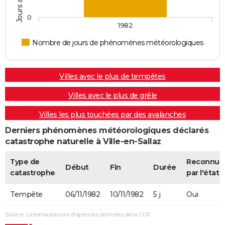
0
1982
Nombre de jours de phénomènes météorologiques
Villes avec le plus de tempêtes
Villes avec le plus de grêle
Villes les plus touchées par des avalanches
Derniers phénomènes météorologiques déclarés
catastrophe naturelle à Ville-en-Sallaz
Type de
Reconnue
Début
Fin
Durée
catastrophe
par l'état
Tempête
06/11/1982
10/11/1982
5 j
Oui
Source : Linternaute.com d'après les données de la CCR