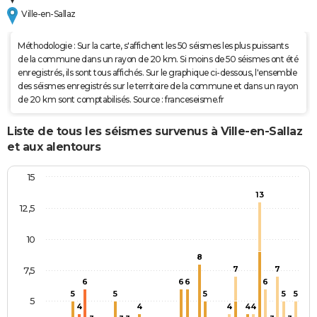
Ville-en-Sallaz
Méthodologie : Sur la carte, s'affichent les 50 séismes les plus puissants
de la commune dans un rayon de 20 km. Si moins de 50 séismes ont été
enregistrés, ils sont tous affichés. Sur le graphique ci-dessous, l'ensemble
des séismes enregistrés sur le territoire de la commune et dans un rayon
de 20 km sont comptabilisés. Source : franceseisme.fr
Liste de tous les séismes survenus à Ville-en-Sallaz
et aux alentours
15
13
12,5
10
8
7
7
7,5
6
6
6
6
5
5
5
5
5
5
4
4
4
4
4