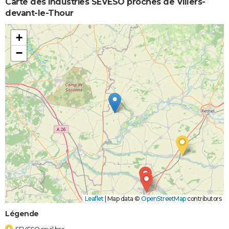
Carte des industries SEVESO proches de Villers-
devant-le-Thour
+
−
Leaflet
|
Map data ©
OpenStreetMap
contributors
Légende