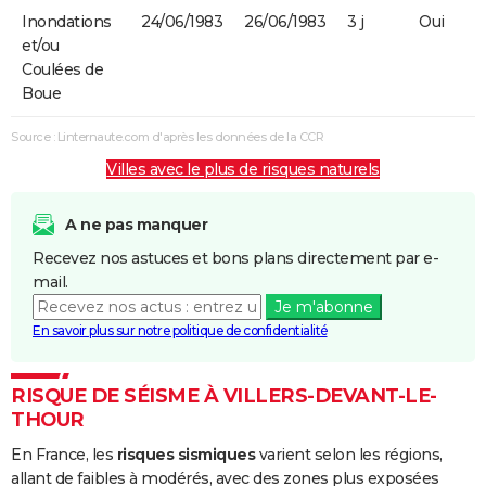
Inondations
24/06/1983
26/06/1983
3 j
Oui
et/ou
Coulées de
Boue
Source : Linternaute.com d'après les données de la CCR
Villes avec le plus de risques naturels
A ne pas manquer
Recevez nos astuces et bons plans directement par e-
mail.
Je m'abonne
En savoir plus sur notre politique de confidentialité
RISQUE DE SÉISME À VILLERS-DEVANT-LE-
THOUR
En France, les
risques sismiques
varient selon les régions,
allant de faibles à modérés, avec des zones plus exposées