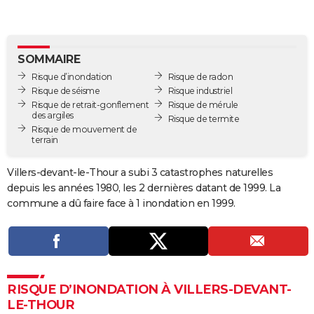
City break
Voyage de noces
Climat
Destinations
Voyage nature
Forum
+
PHOTO
GUIDES D'ACHAT
SOMMAIRE
BONS PLANS
Risque d’inondation
Risque de radon
Risque de séisme
Risque industriel
CARTE DE VOEUX
Risque de retrait-gonflement
Risque de mérule
des argiles
Risque de termite
Carte Bonne année
Carte Pâques
Carte de Noël
Carte Saint-Valentin
Carte d'anniversaire
Risque de mouvement de
DICTIONNAIRE
terrain
Biographies
Expressions
Dictionnaire
Citations
Proverbes
PROGRAMME TV
Villers-devant-le-Thour a subi 3 catastrophes naturelles
depuis les années 1980, les 2 dernières datant de 1999. La
COPAINS D'AVANT
commune a dû faire face à 1 inondation en 1999.
Se connecter
Collèges
Universités
Service militaire
S'inscrire
Lycées
Primaires
Entreprises
Avis de recherche
AVIS DE DÉCÈS
FORUM
Lifestyle
Sport
Television
Cinema
Bricolage
Culture
Auto
Voyage
RISQUE D’INONDATION À VILLERS-DEVANT-
LE-THOUR