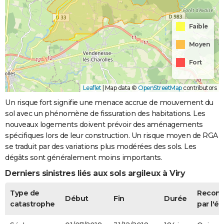
Faible
Moyen
Fort
Leaflet
|
Map data ©
OpenStreetMap
contributors
Un risque fort signifie une menace accrue de mouvement du
sol avec un phénomène de fissuration des habitations. Les
nouveaux logements doivent prévoir des aménagements
spécifiques lors de leur construction. Un risque moyen de RGA
se traduit par des variations plus modérées des sols. Les
dégâts sont généralement moins importants.
Derniers sinistres liés aux sols argileux à Viry
Type de
Recon
Début
Fin
Durée
catastrophe
par l'ét