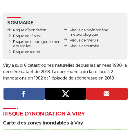
City break
Voyage de noces
Climat
Destinations
Voyage nature
Forum
+
PHOTO
GUIDES D'ACHAT
SOMMAIRE
Risque d’inondation
Risque de phénomène
BONS PLANS
météorologique
Risque de séisme
Risque de mérule
Risque de retrait-gonflement
CARTE DE VOEUX
des argiles
Risque de termite
Risque de radon
Carte Bonne année
Carte Pâques
Carte de Noël
Carte Saint-Valentin
Carte d'anniversaire
DICTIONNAIRE
Biographies
Expressions
Dictionnaire
Citations
Proverbes
Viry a subi 6 catastrophes naturelles depuis les années 1980, la
PROGRAMME TV
dernière datant de 2018. La commune a dû faire face à 2
COPAINS D'AVANT
inondations en 1982 et 1 épisode de sécheresse en 2018.
Se connecter
Collèges
Universités
Service militaire
S'inscrire
Lycées
Primaires
Entreprises
Avis de recherche
AVIS DE DÉCÈS
FORUM
Lifestyle
Sport
Television
Cinema
Bricolage
Culture
Auto
Voyage
RISQUE D’INONDATION À VIRY
Carte des zones inondables à Viry