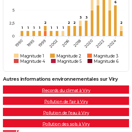
6
5
3
3
2,5
2
2
2
2
1
1
1
1
1
1
1
0
2018
2024
1999
1995
2016
2022
1990
2002
2020
Magnitude 1
Magnitude 2
Magnitude 3
Magnitude 4
Magnitude 5
Magnitude 6
Autres informations environnementales sur Viry
Records du climat à Viry
Pollution de l'air à Viry
Pollution de l'eau à Viry
Pollution des sols à Viry