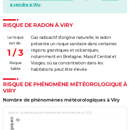
à vendre à Viry
.
RISQUE DE RADON À VIRY
Le risque
Gaz radioactif d'origine naturelle, le radon
est de :
présente un risque sanitaire dans certaines
1 / 3
régions granitiques et volcaniques,
notamment en Bretagne, Massif Central et
Risque
Vosges, où sa concentration dans les
faible
habitations peut être élevée.
RISQUE DE PHÉNOMÈNE MÉTÉOROLOGIQUE À
VIRY
Nombre de phénomènes météorologiques à Viry
Source : Linternaute.com d'après les données de la CCR
10