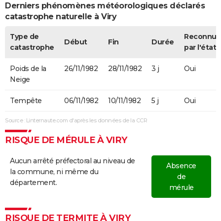
Derniers phénomènes météorologiques déclarés
catastrophe naturelle à Viry
Type de
Reconnue
Début
Fin
Durée
catastrophe
par l'état
Poids de la
26/11/1982
28/11/1982
3 j
Oui
Neige
Tempête
06/11/1982
10/11/1982
5 j
Oui
Source : Linternaute.com d'après les données de la CCR
RISQUE DE MÉRULE À VIRY
Aucun arrêté préfectoral au niveau de
Absence
la commune, ni même du
de
département.
mérule
RISQUE DE TERMITE À VIRY