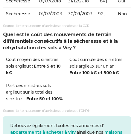
Sécheresse
01/07/2018
31/12/2018
184 j
Oui
Sécheresse
01/07/2003
30/09/2003
92 j
Non
Source : Linternaute.com d'après les données de la CCR
Quel est le coût des mouvements de terrain
différentiels consécutifs à la sécheresse et à la
réhydratation des sols à Viry ?
Coût moyen des sinistres
Coût cumulé des sinistres
sols argileux :
Entre 5 et 10
sols argileux sur un an :
k€
Entre 100 k€ et 500 k€
Part des sinistres sols
argileux sur le total des
sinistres :
Entre 50 et 100%
Source : Linternaute.com d'après les données de l'ONRN
Retrouvez également toutes nos annonces d'
appartements à acheter à Viry
ainsi que nos
maisons