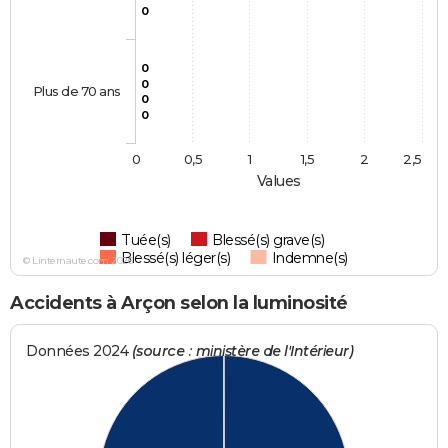
0
0
0
Plus de 70 ans
0
0
0
0,5
1
1,5
2
2,5
Values
Tuée(s)
Blessé(s) grave(s)
Blessé(s) léger(s)
Indemne(s)
© Linternaute.com 2026
Accidents à Arçon selon la luminosité
Données 2024
(source : ministère de l'Intérieur)