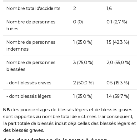
Nombre total d'accidents
2
1,6
Nombre de personnes
0 (0)
0,1 (2,7 %)
tuées
Nombre de personnes
1 (25,0 %)
1,5 (42,3 %)
indemnes
Nombre de personnes
3 (75,0 %)
2,0 (55,0 %)
blessées
- dont blessés graves
2 (50,0 %)
0,5 (15,3 %)
- dont blessés légers
1 (25,0 %)
1,4 (39,7 %)
NB :
les pourcentages de blessés légers et de blessés graves
sont rapportés au nombre total de victimes. Par conséquent,
la part totale de blessés inclut déjà celles des blessés légers et
des blessés graves.