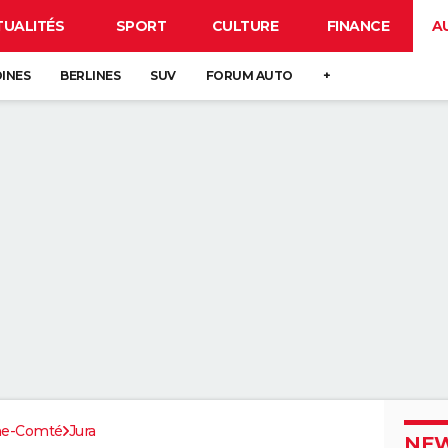
TUALITÉS
SPORT
CULTURE
FINANCE
A
DINES
BERLINES
SUV
FORUM AUTO
+
he-Comté
Jura
NEW