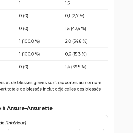
1
1,6
0 (0)
0,1 (2,7 %)
0 (0)
1,5 (42,5 %)
1 (100,0 %)
2,0 (54,8 %)
1 (100,0 %)
0,6 (15,3 %)
0 (0)
1,4 (39,5 %)
ers et de blessés graves sont rapportés au nombre
art totale de blessés inclut déjà celles des blessés
e à Arsure-Arsurette
e l'Intérieur)