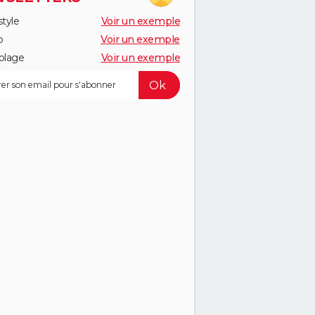
style
Voir un exemple
o
Voir un exemple
olage
Voir un exemple