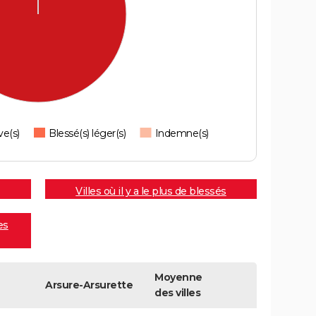
ve(s)
Blessé(s) léger(s)
Indemne(s)
Villes où il y a le plus de blessés
es
Moyenne
Arsure-Arsurette
des villes