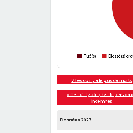
Tué(s)
Blessé(s) gra
Villes où il y a le plus de morts
Villes où il y a le plus de personn
indemnes
Données 2023