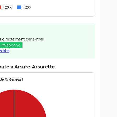
2023
2022
 directement par e-mail.
e m'abonne
tialité
oute à Arsure-Arsurette
e l'Intérieur)