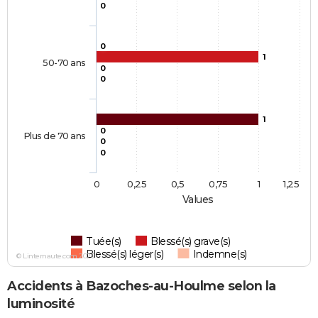
0
0
1
50-70 ans
0
0
1
0
Plus de 70 ans
0
0
0
0,25
0,5
0,75
1
1,25
Values
Tuée(s)
Blessé(s) grave(s)
Blessé(s) léger(s)
Indemne(s)
© Linternaute.com 2026
Accidents à Bazoches-au-Houlme selon la
luminosité