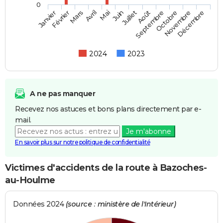
0
Février
Mai
Août
Novembre
Mars
Juin
Septembre
Décembre
Janvier
Avril
Juillet
Octobre
2024
2023
A ne pas manquer
Recevez nos astuces et bons plans directement par e-
mail.
Je m'abonne
En savoir plus sur notre politique de confidentialité
Victimes d'accidents de la route à Bazoches-
au-Houlme
Données 2024
(source : ministère de l'Intérieur)