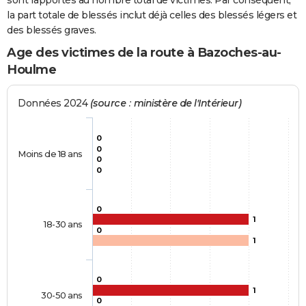
sont rapportés au nombre total de victimes. Par conséquent,
la part totale de blessés inclut déjà celles des blessés légers et
des blessés graves.
Age des victimes de la route à Bazoches-au-
Houlme
Données 2024
(source : ministère de l'Intérieur)
0
0
Moins de 18 ans
0
0
0
1
18-30 ans
0
1
0
1
30-50 ans
0