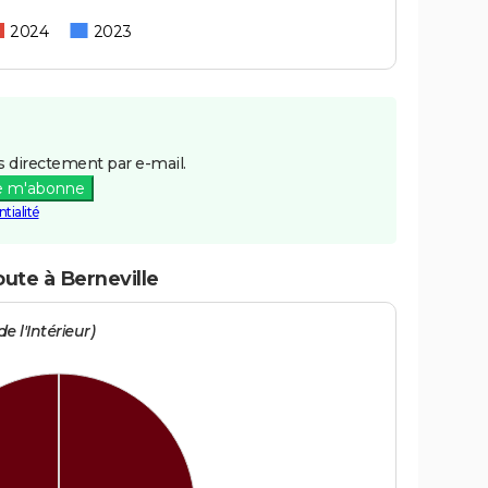
2024
2023
 directement par e-mail.
e m'abonne
tialité
oute à Berneville
e l'Intérieur)