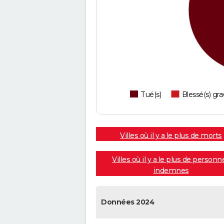
Tué(s)
Blessé(s) gra
Villes où il y a le plus de morts
Villes où il y a le plus de personn
indemnes
Données 2024