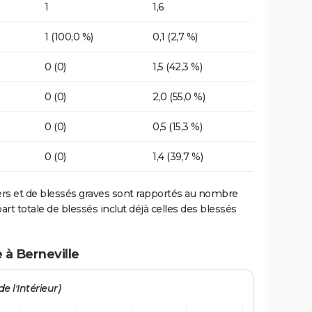
1
1,6
1 (100,0 %)
0,1 (2,7 %)
0 (0)
1,5 (42,3 %)
0 (0)
2,0 (55,0 %)
0 (0)
0,5 (15,3 %)
0 (0)
1,4 (39,7 %)
ers et de blessés graves sont rapportés au nombre
art totale de blessés inclut déjà celles des blessés
 à Berneville
e l'Intérieur)