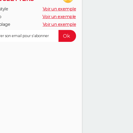
style
Voir un exemple
o
Voir un exemple
olage
Voir un exemple