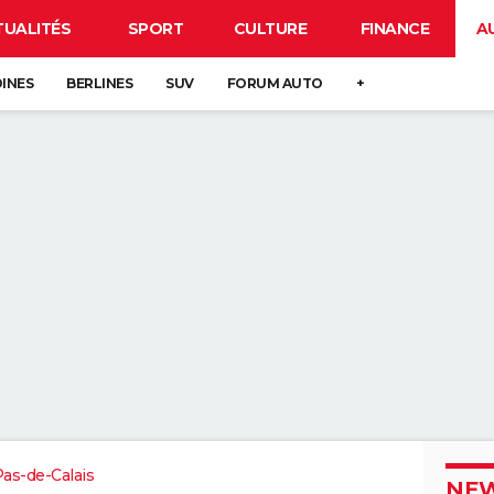
TUALITÉS
SPORT
CULTURE
FINANCE
A
DINES
BERLINES
SUV
FORUM AUTO
+
as-de-Calais
NEW