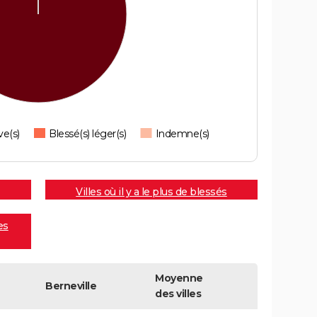
ve(s)
Blessé(s) léger(s)
Indemne(s)
Villes où il y a le plus de blessés
es
Moyenne
Berneville
des villes