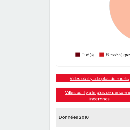
Tué(s)
Blessé(s) gra
Villes où il y a le plus de morts
Villes où il y a le plus de personn
indemnes
Données 2010