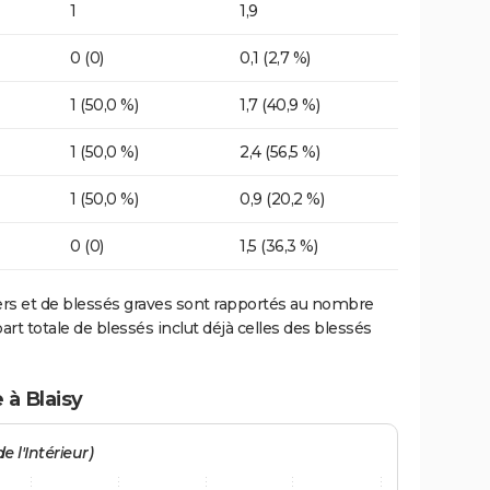
1
1,9
0 (0)
0,1 (2,7 %)
1 (50,0 %)
1,7 (40,9 %)
1 (50,0 %)
2,4 (56,5 %)
1 (50,0 %)
0,9 (20,2 %)
0 (0)
1,5 (36,3 %)
ers et de blessés graves sont rapportés au nombre
art totale de blessés inclut déjà celles des blessés
 à Blaisy
e l'Intérieur)