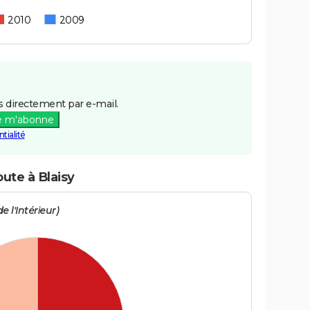
2010
2009
 directement par e-mail.
e m'abonne
tialité
oute à Blaisy
e l'Intérieur)