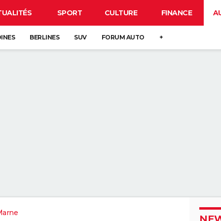
TUALITÉS
SPORT
CULTURE
FINANCE
A
DINES
BERLINES
SUV
FORUM AUTO
+
Marne
NEW