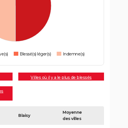
ve(s)
Blessé(s) léger(s)
Indemne(s)
Villes où il y a le plus de blessés
es
Moyenne
Blaisy
des villes