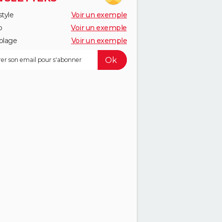
style
Voir un exemple
o
Voir un exemple
olage
Voir un exemple