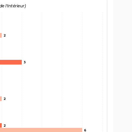
e l'Intérieur)
2
3
2
2
6