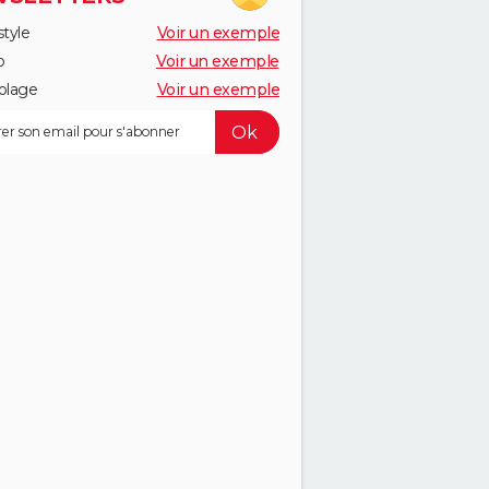
style
Voir un exemple
o
Voir un exemple
olage
Voir un exemple