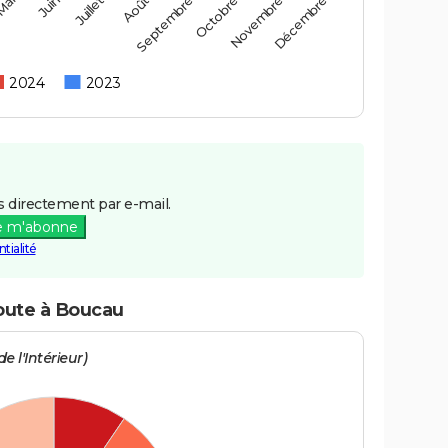
Mai
Août
Novembre
Juillet
Octobre
Juin
Septembre
Décembre
2024
2023
 directement par e-mail.
e m'abonne
tialité
route à Boucau
e l'Intérieur)