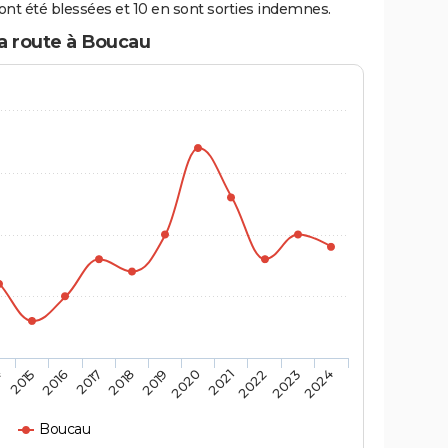
nt été blessées et 10 en sont sorties indemnes.
la route à Boucau
4
2015
2016
2017
2018
2019
2020
2021
2022
2023
2024
Boucau