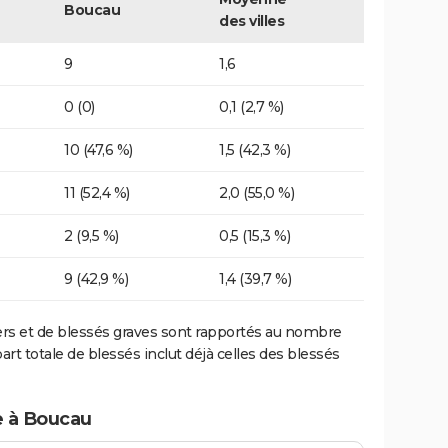
Boucau
des villes
9
1,6
0 (0)
0,1 (2,7 %)
10 (47,6 %)
1,5 (42,3 %)
11 (52,4 %)
2,0 (55,0 %)
2 (9,5 %)
0,5 (15,3 %)
9 (42,9 %)
1,4 (39,7 %)
ers et de blessés graves sont rapportés au nombre
art totale de blessés inclut déjà celles des blessés
e à Boucau