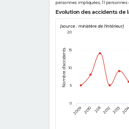
personnes impliquées, 11 personnes o
Evolution des accidents de 
(source : ministère de l'Intérieur)
20
Nombre d'accidents
15
10
5
0
2009
2010
2011
2012
2013
201