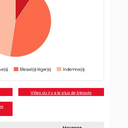
ve(s)
Blessé(s) léger(s)
Indemne(s)
Villes où il y a le plus de blessés
es
Moyenne