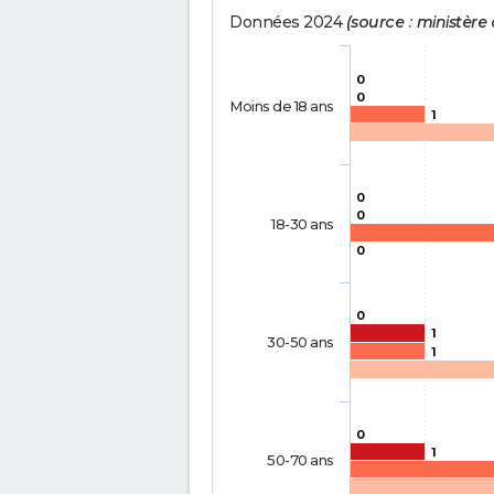
Données 2024
(source : ministère d
0
0
Moins de 18 ans
1
0
0
18-30 ans
0
0
1
30-50 ans
1
0
1
50-70 ans