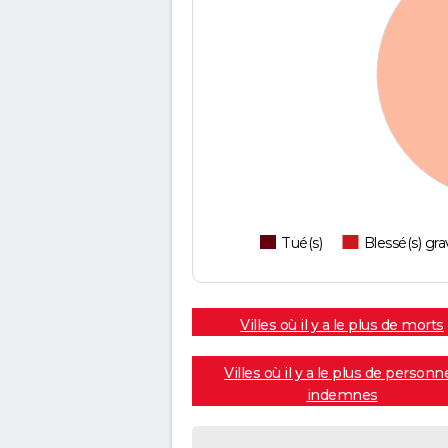
Tué(s)
Blessé(s) gra
Villes où il y a le plus de morts
Villes où il y a le plus de personn
indemnes