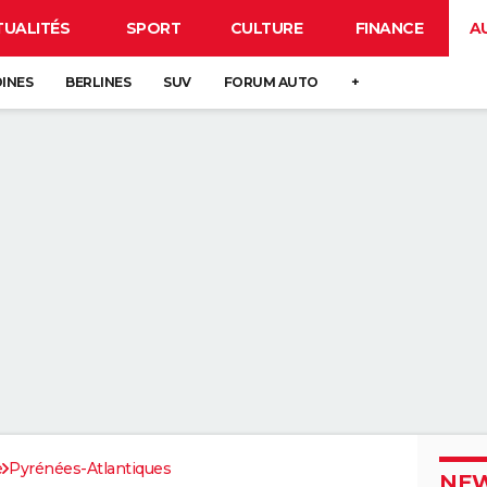
TUALITÉS
SPORT
CULTURE
FINANCE
A
DINES
BERLINES
SUV
FORUM AUTO
+
e
Pyrénées-Atlantiques
NEW