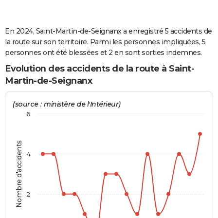
City break
Voyage de noces
Climat
Destinations
Voyage nature
Forum
+
PHOTO
En 2024, Saint-Martin-de-Seignanx a enregistré 5 accidents de
GUIDES D'ACHAT
la route sur son territoire. Parmi les personnes impliquées, 5
BONS PLANS
personnes ont été blessées et 2 en sont sorties indemnes.
Evolution des accidents de la route à Saint-
CARTE DE VOEUX
Martin-de-Seignanx
Carte Bonne année
Carte Pâques
Carte de Noël
Carte Saint-Valentin
Carte d'anniversaire
DICTIONNAIRE
(source : ministère de l'Intérieur)
Biographies
Expressions
Dictionnaire
Citations
Proverbes
PROGRAMME TV
6
COPAINS D'AVANT
Nombre d'accidents
Se connecter
Collèges
Universités
Service militaire
S'inscrire
Lycées
Primaires
Entreprises
Avis de recherche
AVIS DE DÉCÈS
4
FORUM
Lifestyle
Sport
Television
Cinema
Bricolage
Culture
Auto
Voyage
2