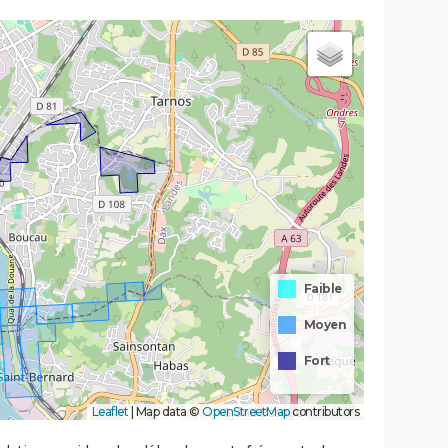
Faible
Moyen
Fort
Leaflet
|
Map data ©
OpenStreetMap
contributors