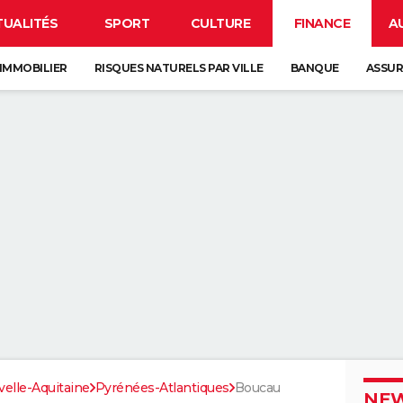
TUALITÉS
SPORT
CULTURE
FINANCE
A
IMMOBILIER
RISQUES NATURELS PAR VILLE
BANQUE
ASSU
elle-Aquitaine
Pyrénées-Atlantiques
Boucau
NEW