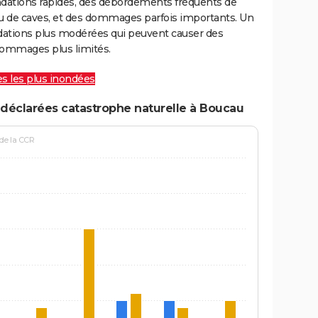
ondations rapides, des débordements fréquents de
ou de caves, et des dommages parfois importants. Un
ations plus modérées qui peuvent causer des
ommages plus limités.
les les plus inondées
 déclarées catastrophe naturelle à Boucau
 de la CCR