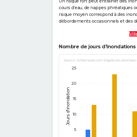
Un risque fort peut entraîner des in
cours d’eau, de nappes phréatiques 
risque moyen correspond à des inond
débordements occasionnels et des d
Vil
Nombre de jours d'inondations
Source : Linternaute.com d'après les données
25
20
Jours d'inondation
15
10
5