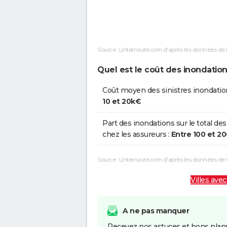
Chocs Mécaniques liés à l'action
des Vagues
Source : Linternaute.com d'après les données de 
Inondations et/ou Coulées de Boue
Quel est le coût des inondatio
Inondations et/ou Coulées de Boue
Coût moyen des sinistres inondatio
Inondations et/ou Coulées de Boue
10 et 20k€
Inondations et/ou Coulées de Boue
Part des inondations sur le total des
chez les assureurs :
Entre 100 et 2
Inondations et/ou Coulées de Boue
Source : Linternaute.com d'après les données de
Villes avec
A ne pas manquer
Recevez nos astuces et bons plans