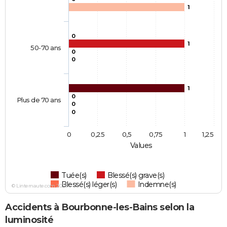
1
0
1
50-70 ans
0
0
1
0
Plus de 70 ans
0
0
0
0,25
0,5
0,75
1
1,25
Values
Tuée(s)
Blessé(s) grave(s)
Blessé(s) léger(s)
Indemne(s)
© Linternaute.com 2026
Accidents à Bourbonne-les-Bains selon la
luminosité