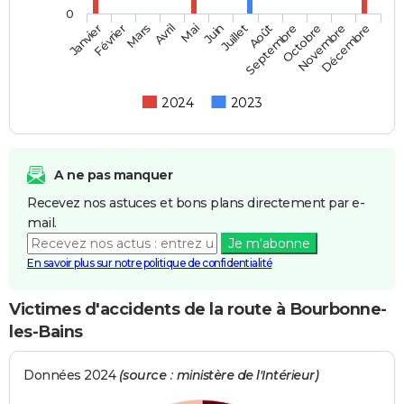
0
Février
Mai
Août
Novembre
Mars
Juin
Septembre
Décembre
Janvier
Avril
Juillet
Octobre
2024
2023
A ne pas manquer
Recevez nos astuces et bons plans directement par e-
mail.
Je m'abonne
En savoir plus sur notre politique de confidentialité
Victimes d'accidents de la route à Bourbonne-
les-Bains
Données 2024
(source : ministère de l'Intérieur)