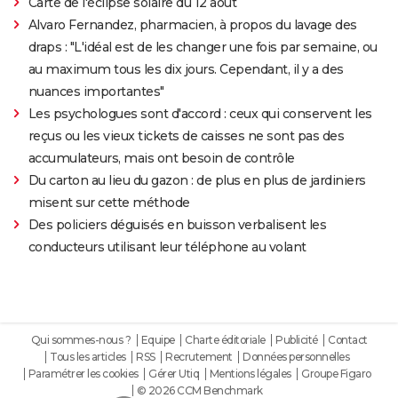
Carte de l'éclipse solaire du 12 août
Alvaro Fernandez, pharmacien, à propos du lavage des
draps : "L'idéal est de les changer une fois par semaine, ou
au maximum tous les dix jours. Cependant, il y a des
nuances importantes"
Les psychologues sont d'accord : ceux qui conservent les
reçus ou les vieux tickets de caisses ne sont pas des
accumulateurs, mais ont besoin de contrôle
Du carton au lieu du gazon : de plus en plus de jardiniers
misent sur cette méthode
Des policiers déguisés en buisson verbalisent les
conducteurs utilisant leur téléphone au volant
Qui sommes-nous ?
Equipe
Charte éditoriale
Publicité
Contact
Tous les articles
RSS
Recrutement
Données personnelles
Paramétrer les cookies
Gérer Utiq
Mentions légales
Groupe Figaro
© 2026 CCM Benchmark