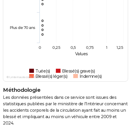
0
0
0
Plus de 70 ans
0
0
0
0,25
0,5
0,75
1
1,25
Values
Tuée(s)
Blessé(s) grave(s)
Blessé(s) léger(s)
Indemne(s)
© Linternaute.com 2026
Méthodologie
Les données présentées dans ce service sont issues des
statistiques publiées par le ministère de l'Intérieur concernant
les accidents corporels de la circulation ayant fait au moins un
blessé et impliquant au moins un véhicule entre 2009 et
2024.