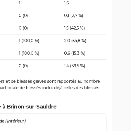
1
1,6
0 (0)
0,1 (2,7 %)
0 (0)
1,5 (42,5 %)
1 (100,0 %)
2,0 (54,8 %)
1 (100,0 %)
0,6 (15,3 %)
0 (0)
1,4 (39,5 %)
ers et de blessés graves sont rapportés au nombre
art totale de blessés inclut déjà celles des blessés
e à Brinon-sur-Sauldre
e l'Intérieur)