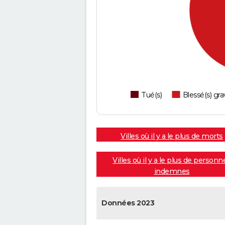
Tué(s)
Blessé(s) gra
Villes où il y a le plus de morts
Villes où il y a le plus de personn
indemnes
Données 2023