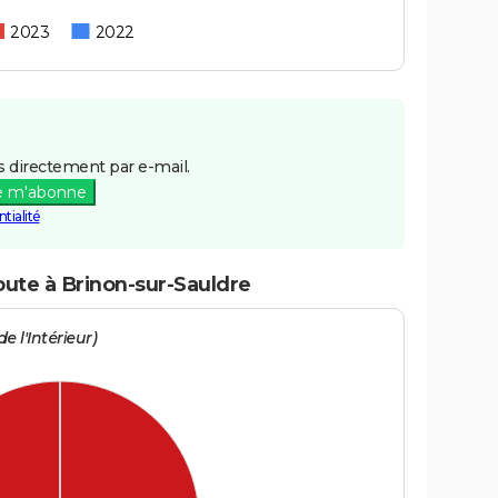
2023
2022
 directement par e-mail.
e m'abonne
tialité
oute à Brinon-sur-Sauldre
e l'Intérieur)