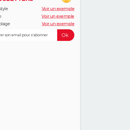
style
Voir un exemple
o
Voir un exemple
olage
Voir un exemple