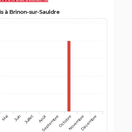
s à Brinon-sur-Sauldre
Mai
Août
Novembre
Juin
Septembre
Décembre
Juillet
Octobre