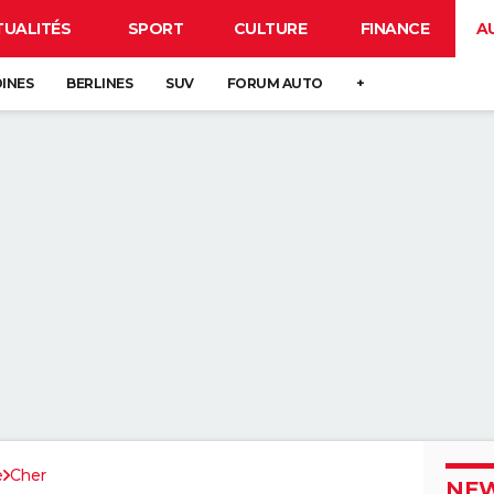
TUALITÉS
SPORT
CULTURE
FINANCE
A
DINES
BERLINES
SUV
FORUM AUTO
+
e
Cher
NEW