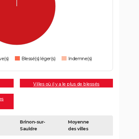
ve(s)
Blessé(s) léger(s)
Indemne(s)
Villes où il y a le plus de blessés
es
Brinon-sur-
Moyenne
Sauldre
des villes