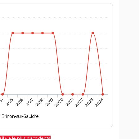
14
2015
2016
2017
2018
2019
2020
2021
2022
2023
2024
Brinon-sur-Sauldre
 il y a le plus d'accidents