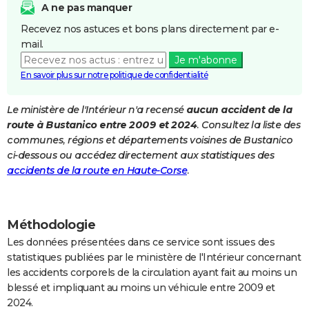
A ne pas manquer
City break
Voyage de noces
Climat
Destinations
Voyage nature
Forum
+
PHOTO
Recevez nos astuces et bons plans directement par e-
mail.
GUIDES D'ACHAT
Je m'abonne
BONS PLANS
En savoir plus sur notre politique de confidentialité
CARTE DE VOEUX
Le ministère de l'Intérieur n'a recensé
aucun accident de la
route à Bustanico entre 2009 et 2024
. Consultez la liste des
Carte Bonne année
Carte Pâques
Carte de Noël
Carte Saint-Valentin
Carte d'anniversaire
DICTIONNAIRE
communes, régions et départements voisines de Bustanico
Biographies
Expressions
Dictionnaire
Citations
Proverbes
ci-dessous ou accédez directement aux statistiques des
PROGRAMME TV
accidents de la route en Haute-Corse
.
COPAINS D'AVANT
Se connecter
Collèges
Universités
Service militaire
S'inscrire
Lycées
Primaires
Entreprises
Avis de recherche
AVIS DE DÉCÈS
Méthodologie
FORUM
Les données présentées dans ce service sont issues des
statistiques publiées par le ministère de l'Intérieur concernant
Lifestyle
Sport
Television
Cinema
Bricolage
Culture
Auto
Voyage
les accidents corporels de la circulation ayant fait au moins un
blessé et impliquant au moins un véhicule entre 2009 et
2024.