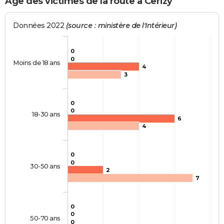
Age des victimes de la route à Cerizy
Données 2022
(source : ministère de l'Intérieur)
0
0
Moins de 18 ans
4
3
0
0
18-30 ans
6
4
0
0
30-50 ans
2
7
0
0
50-70 ans
0