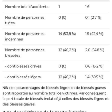
Nombre total d'accidents
1
1,6
Nombre de personnes
0 (0)
0,1 (2,7 %)
tuées
Nombre de personnes
14 (53,8 %)
1,5 (42,4 %)
indemnes
Nombre de personnes
12 (46,2 %)
2,0 (54,8 %)
blessées
- dont blessés graves
0 (0)
0,6 (15,2 %)
- dont blessés légers
12 (46,2 %)
1,4 (39,5 %)
NB :
les pourcentages de blessés légers et de blessés graves
sont rapportés au nombre total de victimes. Par conséquent,
la part totale de blessés inclut déjà celles des blessés légers et
des blessés graves.