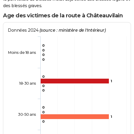
des blessés graves.
Age des victimes de la route à Châteauvilain
Données 2024
(source : ministère de l'Intérieur)
0
0
Moins de 18 ans
0
0
0
1
18-30 ans
0
0
0
0
30-50 ans
1
0