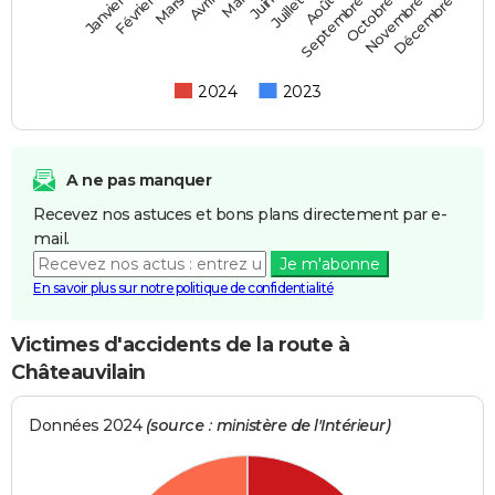
Février
Mai
Août
Novembre
Mars
Juin
Septembre
Décembre
Janvier
Avril
Juillet
Octobre
2024
2023
A ne pas manquer
Recevez nos astuces et bons plans directement par e-
mail.
Je m'abonne
En savoir plus sur notre politique de confidentialité
Victimes d'accidents de la route à
Châteauvilain
Données 2024
(source : ministère de l'Intérieur)