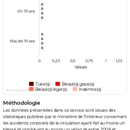
0
0
50-70 ans
0
0
0
0
Plus de 70 ans
0
0
0
0,25
0,5
0,75
1
1,25
Values
Tuée(s)
Blessé(s) grave(s)
Blessé(s) léger(s)
Indemne(s)
© Linternaute.com 2026
Méthodologie
Les données présentées dans ce service sont issues des
statistiques publiées par le ministère de l'Intérieur concernant
les accidents corporels de la circulation ayant fait au moins un
blessé et impliquant au moins un véhicule entre 2009 et