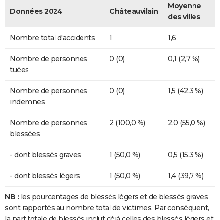
Moyenne
Données 2024
Châteauvilain
des villes
Nombre total d'accidents
1
1,6
Nombre de personnes
0 (0)
0,1 (2,7 %)
tuées
Nombre de personnes
0 (0)
1,5 (42,3 %)
indemnes
Nombre de personnes
2 (100,0 %)
2,0 (55,0 %)
blessées
- dont blessés graves
1 (50,0 %)
0,5 (15,3 %)
- dont blessés légers
1 (50,0 %)
1,4 (39,7 %)
NB :
les pourcentages de blessés légers et de blessés graves
sont rapportés au nombre total de victimes. Par conséquent,
la part totale de blessés inclut déjà celles des blessés légers et