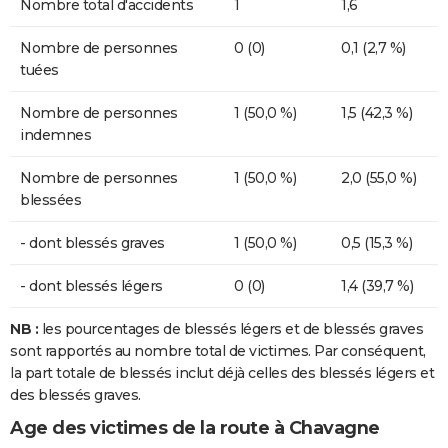
Nombre total d'accidents
1
1,6
Nombre de personnes
0 (0)
0,1 (2,7 %)
tuées
Nombre de personnes
1 (50,0 %)
1,5 (42,3 %)
indemnes
Nombre de personnes
1 (50,0 %)
2,0 (55,0 %)
blessées
- dont blessés graves
1 (50,0 %)
0,5 (15,3 %)
- dont blessés légers
0 (0)
1,4 (39,7 %)
NB :
les pourcentages de blessés légers et de blessés graves
sont rapportés au nombre total de victimes. Par conséquent,
la part totale de blessés inclut déjà celles des blessés légers et
des blessés graves.
Age des victimes de la route à Chavagne