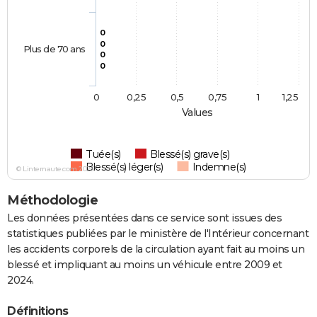
0
0
Plus de 70 ans
0
0
0
0,25
0,5
0,75
1
1,25
Values
Tuée(s)
Blessé(s) grave(s)
Blessé(s) léger(s)
Indemne(s)
© Linternaute.com 2026
Méthodologie
Les données présentées dans ce service sont issues des
statistiques publiées par le ministère de l'Intérieur concernant
les accidents corporels de la circulation ayant fait au moins un
blessé et impliquant au moins un véhicule entre 2009 et
2024.
Définitions