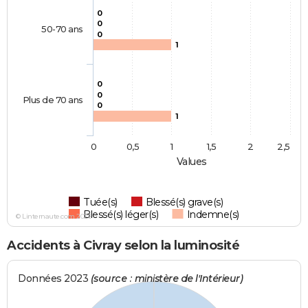
0
0
50-70 ans
0
1
0
0
Plus de 70 ans
0
1
0
0,5
1
1,5
2
2,5
Values
Tuée(s)
Blessé(s) grave(s)
Blessé(s) léger(s)
Indemne(s)
© Linternaute.com 2026
Accidents à Civray selon la luminosité
Données 2023
(source : ministère de l'Intérieur)