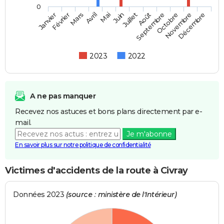
0
Février
Mai
Août
Novembre
Mars
Juin
Septembre
Décembre
Janvier
Avril
Juillet
Octobre
2023
2022
A ne pas manquer
Recevez nos astuces et bons plans directement par e-
mail.
Je m'abonne
En savoir plus sur notre politique de confidentialité
Victimes d'accidents de la route à Civray
Données 2023
(source : ministère de l'Intérieur)