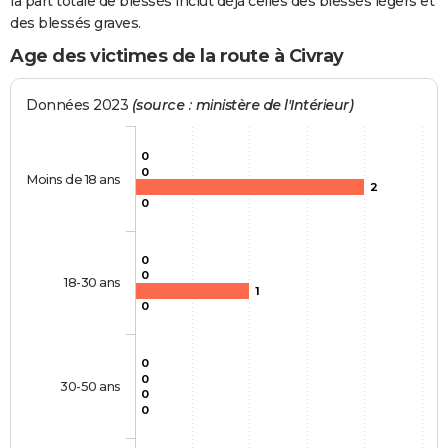
la part totale de blessés inclut déjà celles des blessés légers et
des blessés graves.
Age des victimes de la route à Civray
Données 2023
(source : ministère de l'Intérieur)
0
0
Moins de 18 ans
2
0
0
0
18-30 ans
1
0
0
0
30-50 ans
0
0