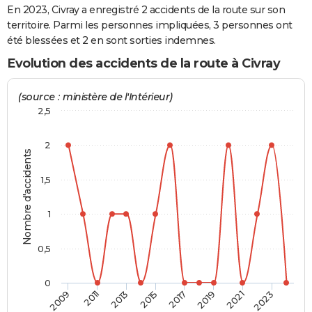
En 2023, Civray a enregistré 2 accidents de la route sur son
City break
Voyage de noces
Climat
Destinations
Voyage nature
Forum
+
PHOTO
territoire. Parmi les personnes impliquées, 3 personnes ont
été blessées et 2 en sont sorties indemnes.
GUIDES D'ACHAT
Evolution des accidents de la route à Civray
BONS PLANS
(source : ministère de l'Intérieur)
CARTE DE VOEUX
2,5
Carte Bonne année
Carte Pâques
Carte de Noël
Carte Saint-Valentin
Carte d'anniversaire
DICTIONNAIRE
2
Nombre d'accidents
Biographies
Expressions
Dictionnaire
Citations
Proverbes
PROGRAMME TV
1,5
COPAINS D'AVANT
Se connecter
Collèges
Universités
Service militaire
S'inscrire
Lycées
Primaires
Entreprises
Avis de recherche
1
AVIS DE DÉCÈS
FORUM
0,5
Lifestyle
Sport
Television
Cinema
Bricolage
Culture
Auto
Voyage
0
2009
2011
2013
2015
2017
2019
2021
2023