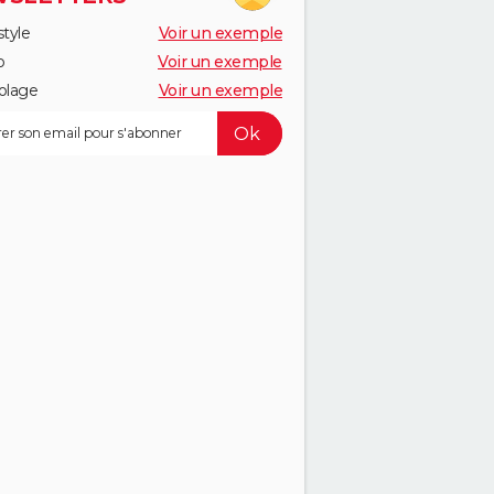
style
Voir un exemple
o
Voir un exemple
olage
Voir un exemple