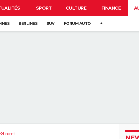
TUALITÉS
SPORT
CULTURE
FINANCE
A
DINES
BERLINES
SUV
FORUM AUTO
+
e
Loiret
NEW