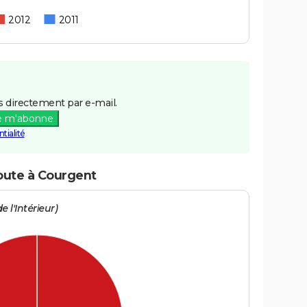
2012
2011
 directement par e-mail.
e m'abonne
tialité
route à Courgent
e l'Intérieur)