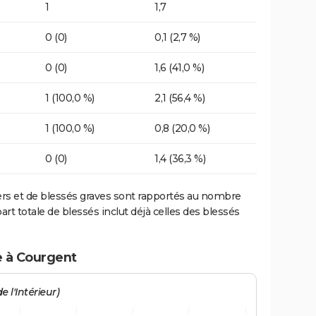
1
1,7
0 (0)
0,1 (2,7 %)
0 (0)
1,6 (41,0 %)
1 (100,0 %)
2,1 (56,4 %)
1 (100,0 %)
0,8 (20,0 %)
0 (0)
1,4 (36,3 %)
ers et de blessés graves sont rapportés au nombre
art totale de blessés inclut déjà celles des blessés
e à Courgent
e l'Intérieur)