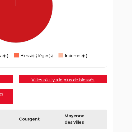
ve(s)
Blessé(s) léger(s)
Indemne(s)
Villes où il y a le plus de blessés
es
Moyenne
Courgent
des villes