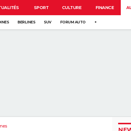
TUALITÉS
SPORT
CULTURE
FINANCE
A
DINES
BERLINES
SUV
FORUM AUTO
+
ines
NEW