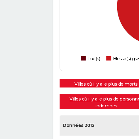
Tué(s)
Blessé(s) gra
Villes où il y a le plus de morts
Villes où il y a le plus de personn
indemnes
Données 2012