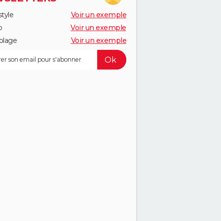
style
Voir un exemple
o
Voir un exemple
olage
Voir un exemple