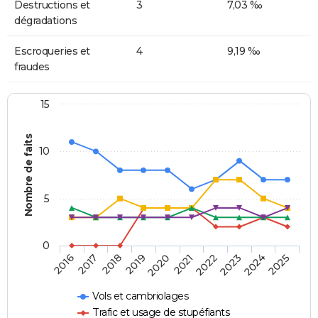
Destructions et
3
7,03 ‰
dégradations
Escroqueries et
4
9,19 ‰
fraudes
15
Nombre de faits
10
5
0
2018
2023
2017
2022
2016
2021
2020
2025
2019
2024
Vols et cambriolages
Trafic et usage de stupéfiants