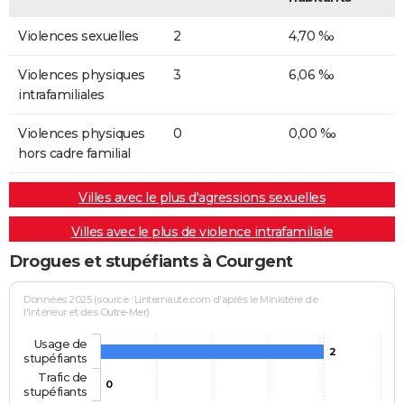
Violences sexuelles
2
4,70 ‰
Violences physiques
3
6,06 ‰
intrafamiliales
Violences physiques
0
0,00 ‰
hors cadre familial
Villes avec le plus d'agressions sexuelles
Villes avec le plus de violence intrafamiliale
Drogues et stupéfiants à Courgent
Données 2025 (source : Linternaute.com d'après le Ministère de
l'Intérieur et des Outre-Mer)
Usage de
2
stupéfiants
Trafic de
0
stupéfiants