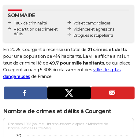
City break
Voyage de noces
Climat
Destinations
Voyage nature
Forum
+
PHOTO
SOMMAIRE
GUIDES D'ACHAT
Taux de criminalité
Vols et cambriolages
Répartition des crimes et
Violences et agressions
BONS PLANS
délits
Drogues et stupéfiants
CARTE DE VOEUX
En 2025, Courgent a recensé un total de
21 crimes et délits
Carte Bonne année
Carte Pâques
Carte de Noël
Carte Saint-Valentin
Carte d'anniversaire
pour une population de 414 habitants. La ville affiche ainsi un
DICTIONNAIRE
taux de criminalité de
49,7 pour mille habitants
, ce qui place
Biographies
Expressions
Dictionnaire
Citations
Proverbes
Courgent au rang 5 308 du classement des
villes les plus
PROGRAMME TV
dangereuses
de France.
COPAINS D'AVANT
Se connecter
Collèges
Universités
Service militaire
S'inscrire
Lycées
Primaires
Entreprises
Avis de recherche
AVIS DE DÉCÈS
FORUM
Nombre de crimes et délits à Courgent
Lifestyle
Sport
Television
Cinema
Bricolage
Culture
Auto
Voyage
Données 2025 (source : Linternaute.com d'après le Ministère de
l'Intérieur et des Outre-Mer)
30