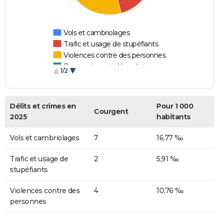
Vols et cambriolages
Trafic et usage de stupéfiants
Violences contre des personnes
Destructions et dégradations
1/2
Escroqueries et fraudes
Délits et crimes en
Pour 1 000
Courgent
2025
habitants
Vols et cambriolages
7
16,77 ‰
Trafic et usage de
2
5,91 ‰
stupéfiants
Violences contre des
4
10,76 ‰
personnes