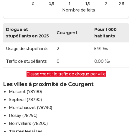
0
0,5
1
1,5
2
2,5
Nombre de faits
Drogue et
Pour 1 000
Courgent
stupéfiants en 2025
habitants
Usage de stupéfiants
2
5,91 ‰
Trafic de stupéfiants
0
0,00 ‰
Classement : le trafic de drogue par ville
Les villes à proximité de Courgent
Mulcent (78790)
Septeuil (78790)
Montchauvet (78790)
Rosay (78790)
Boinvilliers (78200)
Toutes les villes