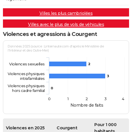
Villes les plus cambriolées
Villes avec le plus de vols de véhicules
Violences et agressions à Courgent
Données 2025 (source : Linternaute.com d'après le Ministère de
l'Intérieur et des Outre-Mer)
Violences sexuelles
2
Violences physiques
3
intrafamiliales
Violences physiques
0
hors cadre familial
0
1
2
3
4
Nombre de faits
Pour 1 000
Violences en 2025
Courgent
habitants