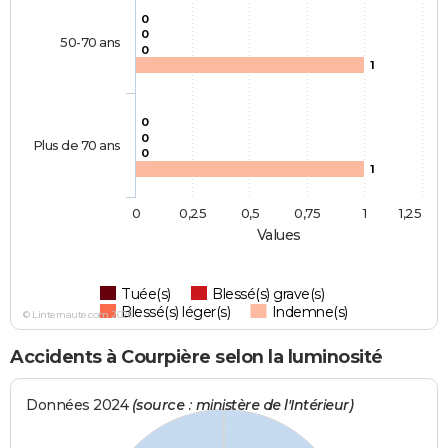
0
0
50-70 ans
0
1
0
0
Plus de 70 ans
0
1
0
0,25
0,5
0,75
1
1,25
Values
Tuée(s)
Blessé(s) grave(s)
Blessé(s) léger(s)
Indemne(s)
© Linternaute.com 2026
Accidents à Courpière selon la luminosité
Données 2024
(source : ministère de l'Intérieur)