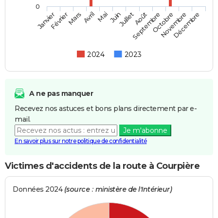
0
Février
Mai
Août
Novembre
Mars
Juin
Septembre
Décembre
Janvier
Avril
Juillet
Octobre
2024
2023
A ne pas manquer
Recevez nos astuces et bons plans directement par e-
mail.
Je m'abonne
En savoir plus sur notre politique de confidentialité
Victimes d'accidents de la route à Courpière
Données 2024
(source : ministère de l'Intérieur)