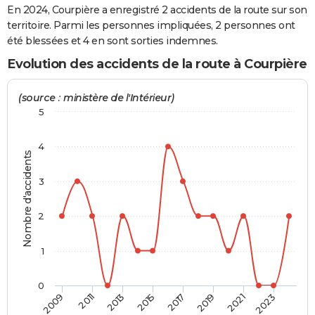
En 2024, Courpière a enregistré 2 accidents de la route sur son
City break
Voyage de noces
Climat
Destinations
Voyage nature
Forum
+
PHOTO
territoire. Parmi les personnes impliquées, 2 personnes ont
été blessées et 4 en sont sorties indemnes.
GUIDES D'ACHAT
Evolution des accidents de la route à Courpière
BONS PLANS
(source : ministère de l'Intérieur)
CARTE DE VOEUX
5
Carte Bonne année
Carte Pâques
Carte de Noël
Carte Saint-Valentin
Carte d'anniversaire
DICTIONNAIRE
4
Nombre d'accidents
Biographies
Expressions
Dictionnaire
Citations
Proverbes
PROGRAMME TV
3
COPAINS D'AVANT
Se connecter
Collèges
Universités
Service militaire
S'inscrire
Lycées
Primaires
Entreprises
Avis de recherche
2
AVIS DE DÉCÈS
FORUM
1
Lifestyle
Sport
Television
Cinema
Bricolage
Culture
Auto
Voyage
0
2009
2011
2013
2015
2017
2019
2021
2023