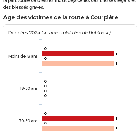
la part totale de blessés inclut déjà celles des blessés légers et
des blessés graves.
Age des victimes de la route à Courpière
Données 2024
(source : ministère de l'Intérieur)
0
1
Moins de 18 ans
0
1
0
0
18-30 ans
0
0
0
1
30-50 ans
0
1