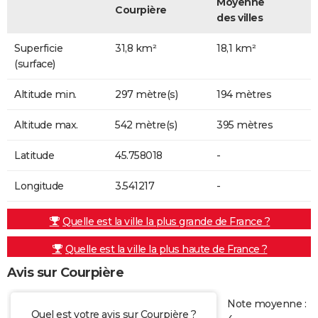
Moyenne
Courpière
des villes
Superficie
31,8 km²
18,1 km²
(surface)
Altitude min.
297 mètre(s)
194 mètres
Altitude max.
542 mètre(s)
395 mètres
Latitude
45.758018
-
Longitude
3.541217
-
Quelle est la ville la plus grande de France ?
Quelle est la ville la plus haute de France ?
Avis sur Courpière
Note moyenne :
Quel est votre avis sur Courpière ?