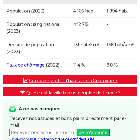
Population (2023)
4 166 hab.
1 994 hab.
Population : rang national
n°2 715
-
(2023)
Densité de population
131 hab/km²
168 hab/km²
(2023)
Taux de chômage
(2022)
11,4 %
8,8 %
Combien y a-t-il d'habitants à Courpière ?
Quelle est la ville la plus peuplée de France ?
A ne pas manquer
Recevez nos astuces et bons plans directement par e-
mail.
Je m'abonne
En savoir plus sur notre politique de confidentialité