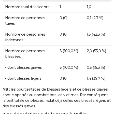
Nombre total d'accidents
1
1,6
Nombre de personnes
0 (0)
0,1 (2,7 %)
tuées
Nombre de personnes
0 (0)
1,5 (42,3 %)
indemnes
Nombre de personnes
3 (100,0 %)
2,0 (55,0 %)
blessées
- dont blessés graves
3 (100,0 %)
0,5 (15,3 %)
- dont blessés légers
0 (0)
1,4 (39,7 %)
NB :
les pourcentages de blessés légers et de blessés graves
sont rapportés au nombre total de victimes. Par conséquent,
la part totale de blessés inclut déjà celles des blessés légers et
des blessés graves.