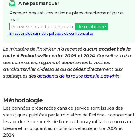
A ne pas manquer
City break
Voyage de noces
Climat
Destinations
Voyage nature
Forum
+
PHOTO
Recevez nos astuces et bons plans directement par e-
mail.
GUIDES D'ACHAT
Je m'abonne
BONS PLANS
En savoir plus sur notre politique de confidentialité
CARTE DE VOEUX
Le ministère de l'Intérieur n'a recensé
aucun accident de la
route à Erckartswiller entre 2009 et 2024
. Consultez la liste
Carte Bonne année
Carte Pâques
Carte de Noël
Carte Saint-Valentin
Carte d'anniversaire
DICTIONNAIRE
des communes, régions et départements voisines
Biographies
Expressions
Dictionnaire
Citations
Proverbes
d'Erckartswiller ci-dessous ou accédez directement aux
PROGRAMME TV
statistiques des
accidents de la route dans le Bas-Rhin
.
COPAINS D'AVANT
Se connecter
Collèges
Universités
Service militaire
S'inscrire
Lycées
Primaires
Entreprises
Avis de recherche
AVIS DE DÉCÈS
Méthodologie
FORUM
Les données présentées dans ce service sont issues des
statistiques publiées par le ministère de l'Intérieur concernant
Lifestyle
Sport
Television
Cinema
Bricolage
Culture
Auto
Voyage
les accidents corporels de la circulation ayant fait au moins un
blessé et impliquant au moins un véhicule entre 2009 et
2024.