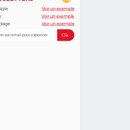
style
Voir un exemple
o
Voir un exemple
olage
Voir un exemple