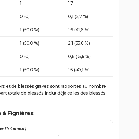
1
1,7
0 (0)
0,1 (2,7 %)
1 (50,0 %)
1,6 (41,6 %)
1 (50,0 %)
2,1 (55,8 %)
0 (0)
0,6 (15,6 %)
1 (50,0 %)
1,5 (40,1 %)
ers et de blessés graves sont rapportés au nombre
art totale de blessés inclut déjà celles des blessés
 à Fignières
e l'Intérieur)