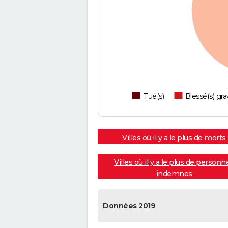
Tué(s)
Blessé(s) gra
Villes où il y a le plus de morts
Villes où il y a le plus de personn
indemnes
Données 2019