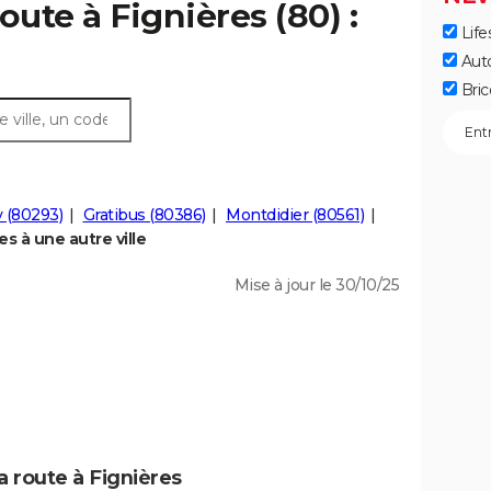
oute à Fignières (80) :
Life
Aut
Bric
y (80293)
Gratibus (80386)
Montdidier (80561)
s à une autre ville
Mise à jour le 30/10/25
a route à Fignières