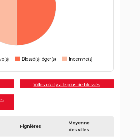
ve(s)
Blessé(s) léger(s)
Indemne(s)
Villes où il y a le plus de blessés
es
Moyenne
Fignières
des villes