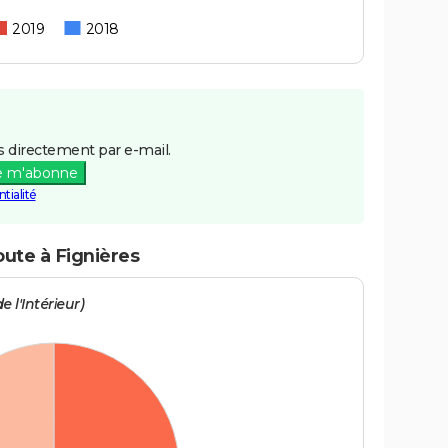
2019
2018
 directement par e-mail.
e m'abonne
tialité
oute à Fignières
e l'Intérieur)