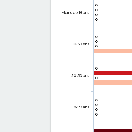
0
0
Moins de 18 ans
0
0
0
0
18-30 ans
0
0
30-50 ans
0
0
0
50-70 ans
0
0