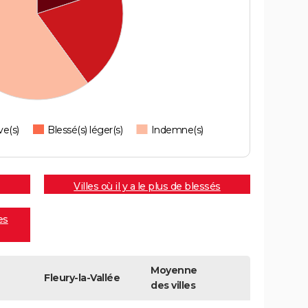
ve(s)
Blessé(s) léger(s)
Indemne(s)
Villes où il y a le plus de blessés
es
Moyenne
Fleury-la-Vallée
des villes