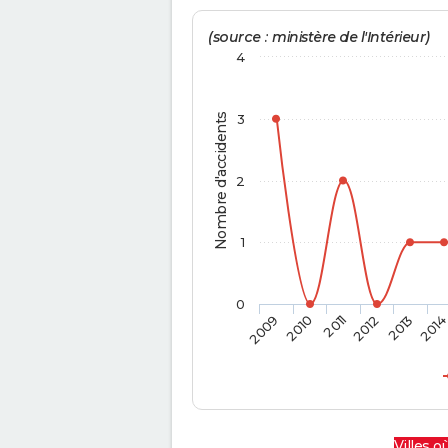
(source : ministère de l'Intérieur)
4
Nombre d'accidents
3
2
1
0
2009
2010
2011
2012
2013
201
Villes où