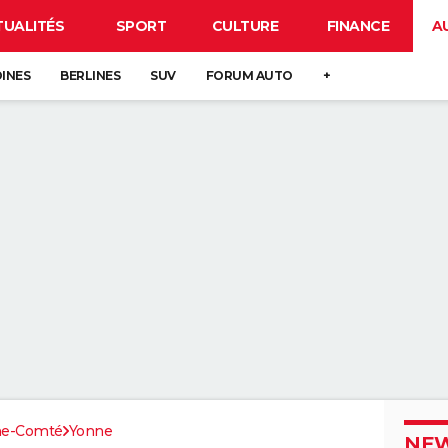
TUALITÉS
SPORT
CULTURE
FINANCE
A
DINES
BERLINES
SUV
FORUM AUTO
+
he-Comté
Yonne
NEW