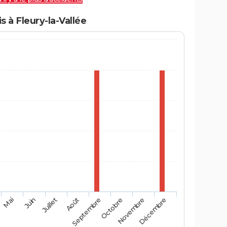
 à Fleury-la-Vallée
Mai
Août
Novembre
Juin
Septembre
Décembre
Juillet
Octobre