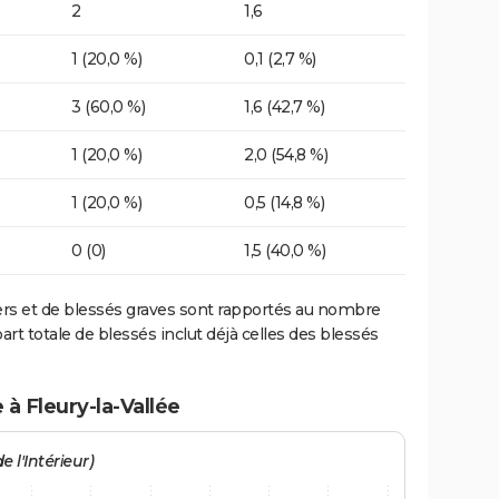
2
1,6
1 (20,0 %)
0,1 (2,7 %)
3 (60,0 %)
1,6 (42,7 %)
1 (20,0 %)
2,0 (54,8 %)
1 (20,0 %)
0,5 (14,8 %)
0 (0)
1,5 (40,0 %)
ers et de blessés graves sont rapportés au nombre
art totale de blessés inclut déjà celles des blessés
 à Fleury-la-Vallée
e l'Intérieur)