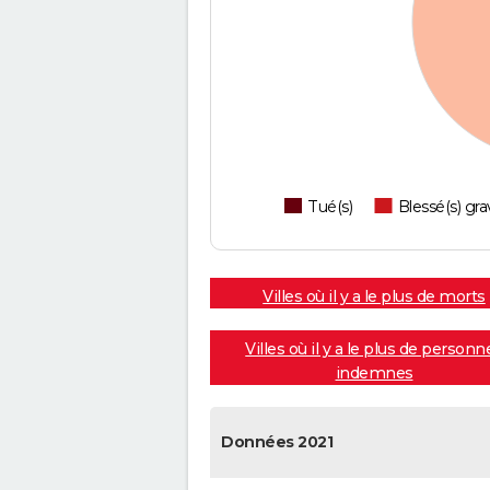
Tué(s)
Blessé(s) gra
Villes où il y a le plus de morts
Villes où il y a le plus de personn
indemnes
Données 2021