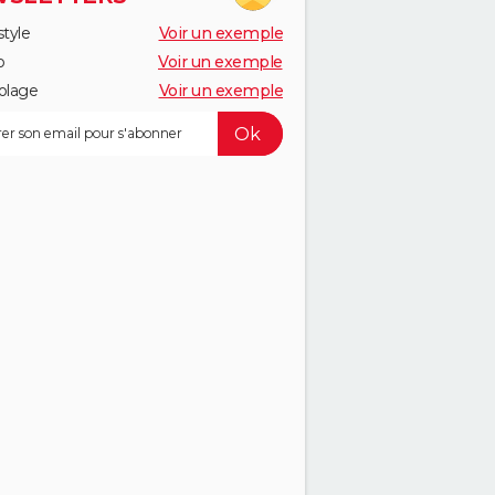
style
Voir un exemple
o
Voir un exemple
olage
Voir un exemple