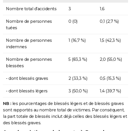
Nombre total d'accidents
3
1,6
Nombre de personnes
0 (0)
0,1 (2,7 %)
tuées
Nombre de personnes
1 (16,7 %)
1,5 (42,3 %)
indemnes
Nombre de personnes
5 (83,3 %)
2,0 (55,0 %)
blessées
- dont blessés graves
2 (33,3 %)
0,5 (15,3 %)
- dont blessés légers
3 (50,0 %)
1,4 (39,7 %)
NB :
les pourcentages de blessés légers et de blessés graves
sont rapportés au nombre total de victimes. Par conséquent,
la part totale de blessés inclut déjà celles des blessés légers et
des blessés graves.