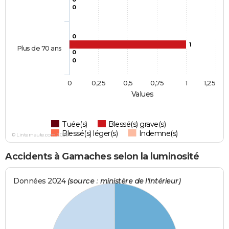
0
0
1
Plus de 70 ans
0
0
0
0,25
0,5
0,75
1
1,25
Values
Tuée(s)
Blessé(s) grave(s)
Blessé(s) léger(s)
Indemne(s)
© Linternaute.com 2026
Accidents à Gamaches selon la luminosité
Données 2024
(source : ministère de l'Intérieur)