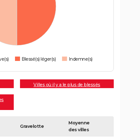
ve(s)
Blessé(s) léger(s)
Indemne(s)
Villes où il y a le plus de blessés
es
Moyenne
Gravelotte
des villes