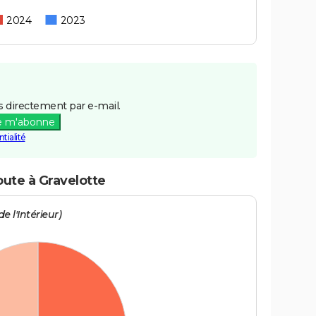
2024
2023
 directement par e-mail.
e m'abonne
tialité
oute à Gravelotte
e l'Intérieur)