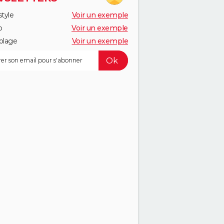
style
Voir un exemple
o
Voir un exemple
olage
Voir un exemple