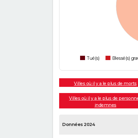
Tué(s)
Blessé(s) gra
Villes où il y a le plus de morts
Villes où il y a le plus de personn
indemnes
Données 2024