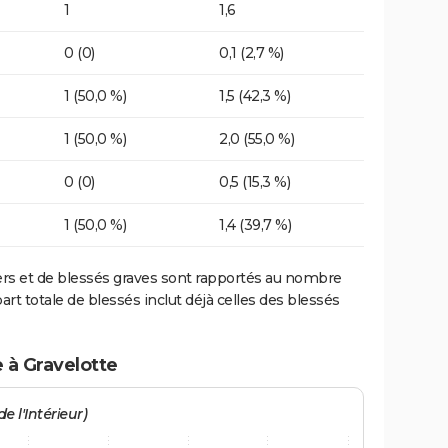
1
1,6
0 (0)
0,1 (2,7 %)
1 (50,0 %)
1,5 (42,3 %)
1 (50,0 %)
2,0 (55,0 %)
0 (0)
0,5 (15,3 %)
1 (50,0 %)
1,4 (39,7 %)
ers et de blessés graves sont rapportés au nombre
art totale de blessés inclut déjà celles des blessés
 à Gravelotte
e l'Intérieur)