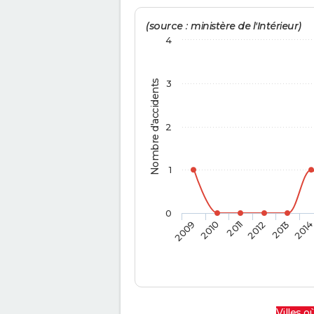
(source : ministère de l'Intérieur)
4
Nombre d'accidents
3
2
1
0
2009
2010
2011
2012
2013
201
Villes où