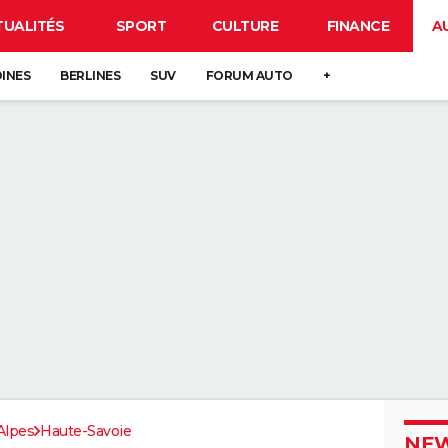
TUALITÉS
SPORT
CULTURE
FINANCE
A
DINES
BERLINES
SUV
FORUM AUTO
+
Alpes
Haute-Savoie
NEW