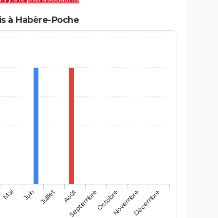
is à Habère-Poche
Mai
Août
Novembre
Juin
Septembre
Décembre
Juillet
Octobre