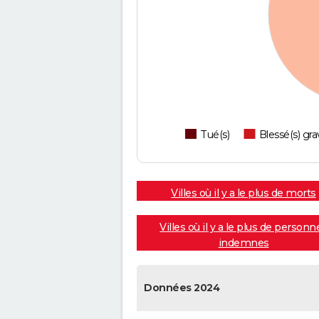
Tué(s)
Blessé(s) gra
Villes où il y a le plus de morts
Villes où il y a le plus de personn
indemnes
Données 2024