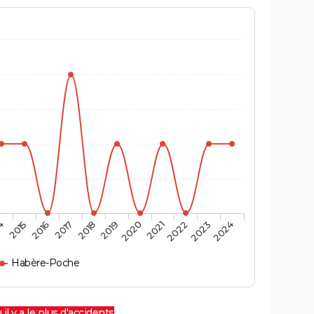
4
2015
2016
2017
2018
2019
2020
2021
2022
2023
2024
Habère-Poche
 il y a le plus d'accidents