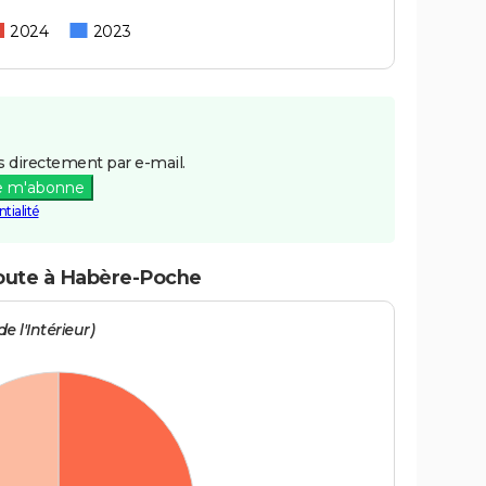
2024
2023
 directement par e-mail.
e m'abonne
tialité
route à Habère-Poche
e l'Intérieur)