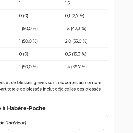
1
1,6
0 (0)
0,1 (2,7 %)
1 (50,0 %)
1,5 (42,3 %)
1 (50,0 %)
2,0 (55,0 %)
0 (0)
0,5 (15,3 %)
1 (50,0 %)
1,4 (39,7 %)
ers et de blessés graves sont rapportés au nombre
art totale de blessés inclut déjà celles des blessés
te à Habère-Poche
e l'Intérieur)