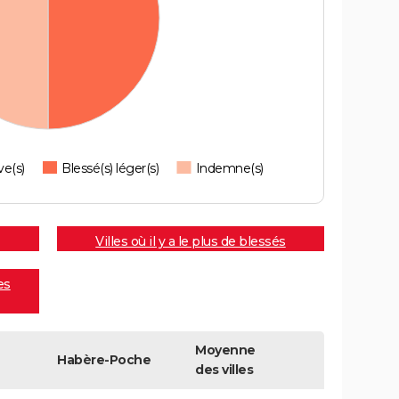
ve(s)
Blessé(s) léger(s)
Indemne(s)
Villes où il y a le plus de blessés
es
Moyenne
Habère-Poche
des villes