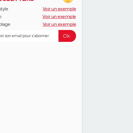
style
Voir un exemple
o
Voir un exemple
olage
Voir un exemple