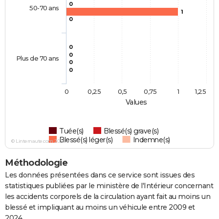
0
50-70 ans
1
0
0
0
Plus de 70 ans
0
0
0
0,25
0,5
0,75
1
1,25
Values
Tuée(s)
Blessé(s) grave(s)
Blessé(s) léger(s)
Indemne(s)
© Linternaute.com 2026
Méthodologie
Les données présentées dans ce service sont issues des
statistiques publiées par le ministère de l'Intérieur concernant
les accidents corporels de la circulation ayant fait au moins un
blessé et impliquant au moins un véhicule entre 2009 et
2024.