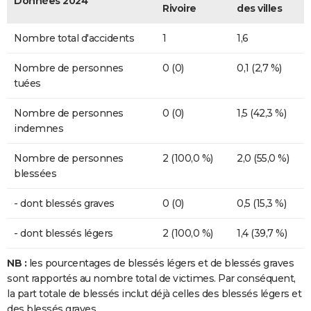
Données 2024
Rivoire
des villes
Nombre total d'accidents
1
1,6
Nombre de personnes
0 (0)
0,1 (2,7 %)
tuées
Nombre de personnes
0 (0)
1,5 (42,3 %)
indemnes
Nombre de personnes
2 (100,0 %)
2,0 (55,0 %)
blessées
- dont blessés graves
0 (0)
0,5 (15,3 %)
- dont blessés légers
2 (100,0 %)
1,4 (39,7 %)
NB :
les pourcentages de blessés légers et de blessés graves
sont rapportés au nombre total de victimes. Par conséquent,
la part totale de blessés inclut déjà celles des blessés légers et
des blessés graves.