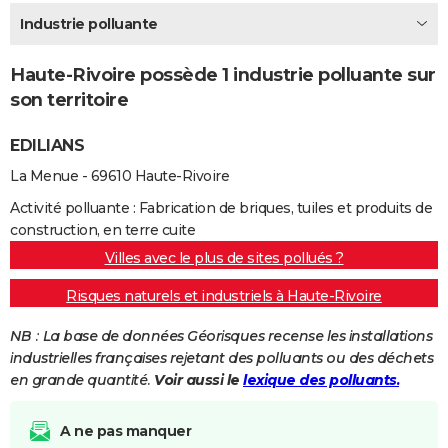
City break
Voyage de noces
Climat
Destinations
Voyage nature
Forum
+
Industrie polluante
PHOTO
GUIDES D'ACHAT
Haute-Rivoire possède 1 industrie polluante sur
son territoire
BONS PLANS
EDILIANS
CARTE DE VOEUX
La Menue - 69610 Haute-Rivoire
Carte Bonne année
Carte Pâques
Carte de Noël
Carte Saint-Valentin
Carte d'anniversaire
DICTIONNAIRE
Activité polluante : Fabrication de briques, tuiles et produits de
Biographies
Expressions
Dictionnaire
Citations
Proverbes
PROGRAMME TV
construction, en terre cuite
Villes avec le plus de sites pollués ?
COPAINS D'AVANT
Risques naturels et industriels à Haute-Rivoire
Se connecter
Collèges
Universités
Service militaire
S'inscrire
Lycées
Primaires
Entreprises
Avis de recherche
AVIS DE DÉCÈS
NB : La base de données Géorisques recense les installations
FORUM
industrielles françaises rejetant des polluants ou des déchets
en grande quantité.
Voir aussi le
lexique des polluants.
Lifestyle
Sport
Television
Cinema
Bricolage
Culture
Auto
Voyage
A ne pas manquer