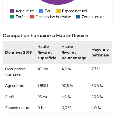
Agriculture
Eau
Espace naturel
Forêt
Occupation humaine
Zone humide
Occupation humaine à Haute-Rivoire
Haute-
Haute-
Moyenne
Données 2018
Rivoire :
Rivoire :
nationale
superficie
pourcentage
Occupation
101 ha
4,9 %
7,7 %
humaine
Agriculture
1 856 ha
90,5 %
63,8 %
Forêt
95 ha
4,6 %
23,6 %
Espace naturel
0 ha
0,0 %
4,0 %