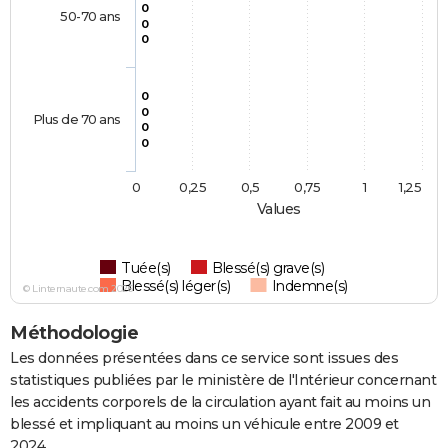
0
50-70 ans
0
0
0
0
Plus de 70 ans
0
0
0
0,25
0,5
0,75
1
1,25
Values
Tuée(s)
Blessé(s) grave(s)
Blessé(s) léger(s)
Indemne(s)
© Linternaute.com 2026
Méthodologie
Les données présentées dans ce service sont issues des
statistiques publiées par le ministère de l'Intérieur concernant
les accidents corporels de la circulation ayant fait au moins un
blessé et impliquant au moins un véhicule entre 2009 et
2024.