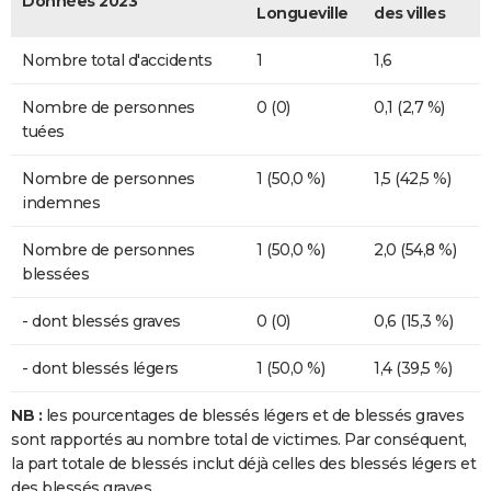
Données 2023
Longueville
des villes
Nombre total d'accidents
1
1,6
Nombre de personnes
0 (0)
0,1 (2,7 %)
tuées
Nombre de personnes
1 (50,0 %)
1,5 (42,5 %)
indemnes
Nombre de personnes
1 (50,0 %)
2,0 (54,8 %)
blessées
- dont blessés graves
0 (0)
0,6 (15,3 %)
- dont blessés légers
1 (50,0 %)
1,4 (39,5 %)
NB :
les pourcentages de blessés légers et de blessés graves
sont rapportés au nombre total de victimes. Par conséquent,
la part totale de blessés inclut déjà celles des blessés légers et
des blessés graves.