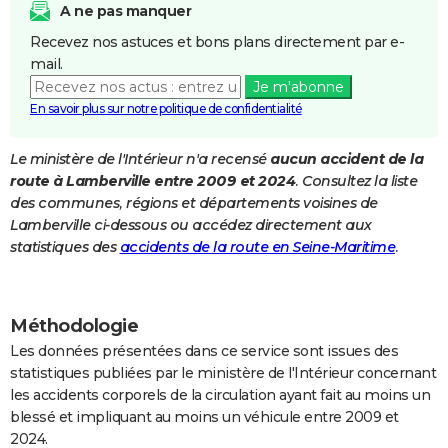
A ne pas manquer
City break
Voyage de noces
Climat
Destinations
Voyage nature
Forum
+
PHOTO
Recevez nos astuces et bons plans directement par e-
mail.
GUIDES D'ACHAT
Je m'abonne
BONS PLANS
En savoir plus sur notre politique de confidentialité
CARTE DE VOEUX
Le ministère de l'Intérieur n'a recensé
aucun accident de la
route à Lamberville entre 2009 et 2024
. Consultez la liste
Carte Bonne année
Carte Pâques
Carte de Noël
Carte Saint-Valentin
Carte d'anniversaire
DICTIONNAIRE
des communes, régions et départements voisines de
Biographies
Expressions
Dictionnaire
Citations
Proverbes
Lamberville ci-dessous ou accédez directement aux
PROGRAMME TV
statistiques des
accidents de la route en Seine-Maritime
.
COPAINS D'AVANT
Se connecter
Collèges
Universités
Service militaire
S'inscrire
Lycées
Primaires
Entreprises
Avis de recherche
AVIS DE DÉCÈS
Méthodologie
FORUM
Les données présentées dans ce service sont issues des
statistiques publiées par le ministère de l'Intérieur concernant
Lifestyle
Sport
Television
Cinema
Bricolage
Culture
Auto
Voyage
les accidents corporels de la circulation ayant fait au moins un
blessé et impliquant au moins un véhicule entre 2009 et
2024.