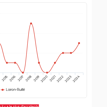
4
2015
2016
2017
2018
2019
2020
2021
2022
2023
2024
Loiron-Ruillé
 il y a le plus d'accidents