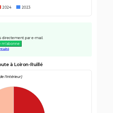
2024
2023
 directement par e-mail.
e m'abonne
tialité
oute à Loiron-Ruillé
e l'Intérieur)