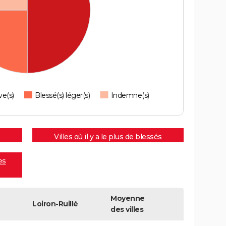
ve(s)
Blessé(s) léger(s)
Indemne(s)
Villes où il y a le plus de blessés
es
Moyenne
Loiron-Ruillé
des villes