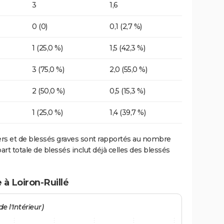
3
1,6
0 (0)
0,1 (2,7 %)
1 (25,0 %)
1,5 (42,3 %)
3 (75,0 %)
2,0 (55,0 %)
2 (50,0 %)
0,5 (15,3 %)
1 (25,0 %)
1,4 (39,7 %)
ers et de blessés graves sont rapportés au nombre
art totale de blessés inclut déjà celles des blessés
 à Loiron-Ruillé
e l'Intérieur)