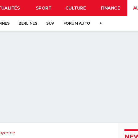
TUALITÉS
SPORT
CULTURE
FINANCE
A
DINES
BERLINES
SUV
FORUM AUTO
+
ayenne
NEW