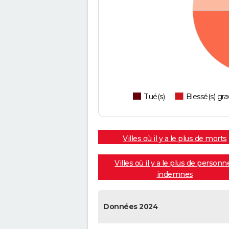
Tué(s)
Blessé(s) gra
Villes où il y a le plus de morts
Villes où il y a le plus de personn
indemnes
Données 2024