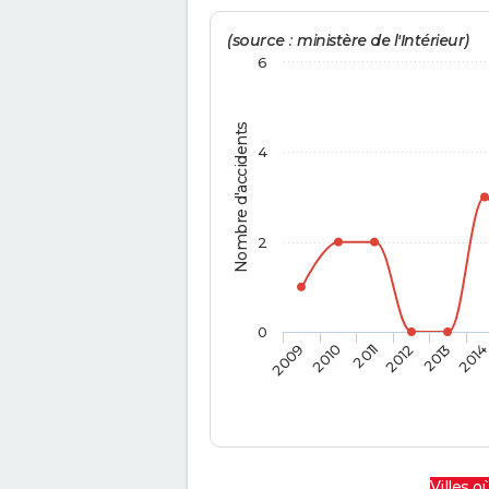
(source : ministère de l'Intérieur)
6
Nombre d'accidents
4
2
0
2009
2010
2011
2012
2013
201
Villes où