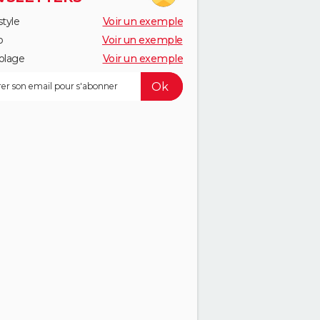
style
Voir un exemple
o
Voir un exemple
olage
Voir un exemple