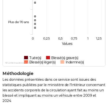
0
0
0
Plus de 70 ans
0
0
0
0,25
0,5
0,75
1
1,25
Values
Tuée(s)
Blessé(s) grave(s)
Blessé(s) léger(s)
Indemne(s)
© Linternaute.com 2026
Méthodologie
Les données présentées dans ce service sont issues des
statistiques publiées par le ministère de l'Intérieur concernant
les accidents corporels de la circulation ayant fait au moins un
blessé et impliquant au moins un véhicule entre 2009 et
2024.