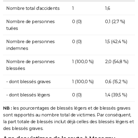
Nombre total d'accidents
1
1,6
Nombre de personnes
0 (0)
0,1 (2,7 %)
tuées
Nombre de personnes
0 (0)
1,5 (42,4 %)
indemnes
Nombre de personnes
1 (100,0 %)
2,0 (54,8 %)
blessées
- dont blessés graves
1 (100,0 %)
0,6 (15,2 %)
- dont blessés légers
0 (0)
1,4 (39,5 %)
NB :
les pourcentages de blessés légers et de blessés graves
sont rapportés au nombre total de victimes. Par conséquent,
la part totale de blessés inclut déjà celles des blessés légers et
des blessés graves.