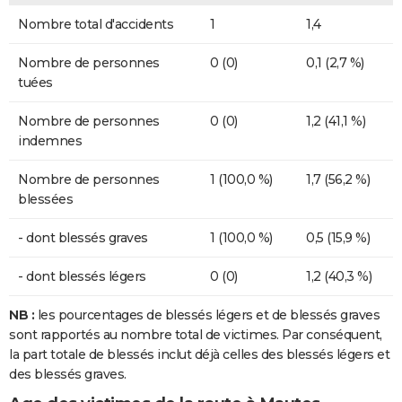
Nombre total d'accidents
1
1,4
Nombre de personnes
0 (0)
0,1 (2,7 %)
tuées
Nombre de personnes
0 (0)
1,2 (41,1 %)
indemnes
Nombre de personnes
1 (100,0 %)
1,7 (56,2 %)
blessées
- dont blessés graves
1 (100,0 %)
0,5 (15,9 %)
- dont blessés légers
0 (0)
1,2 (40,3 %)
NB :
les pourcentages de blessés légers et de blessés graves
sont rapportés au nombre total de victimes. Par conséquent,
la part totale de blessés inclut déjà celles des blessés légers et
des blessés graves.