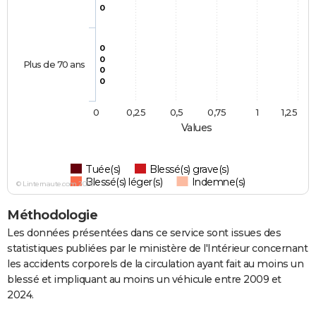
0
0
0
Plus de 70 ans
0
0
0
0,25
0,5
0,75
1
1,25
Values
Tuée(s)
Blessé(s) grave(s)
Blessé(s) léger(s)
Indemne(s)
© Linternaute.com 2026
Méthodologie
Les données présentées dans ce service sont issues des
statistiques publiées par le ministère de l'Intérieur concernant
les accidents corporels de la circulation ayant fait au moins un
blessé et impliquant au moins un véhicule entre 2009 et
2024.