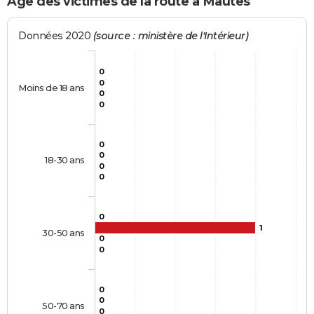
Age des victimes de la route à Mautes
Données 2020
(source : ministère de l'Intérieur)
0
0
Moins de 18 ans
0
0
0
0
18-30 ans
0
0
0
1
30-50 ans
0
0
0
0
50-70 ans
0