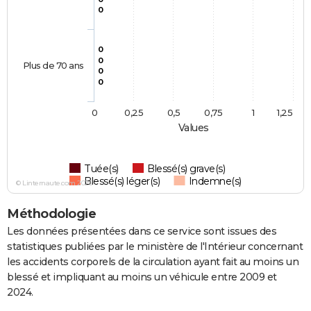
0
0
0
Plus de 70 ans
0
0
0
0,25
0,5
0,75
1
1,25
Values
Tuée(s)
Blessé(s) grave(s)
Blessé(s) léger(s)
Indemne(s)
© Linternaute.com 2026
Méthodologie
Les données présentées dans ce service sont issues des
statistiques publiées par le ministère de l'Intérieur concernant
les accidents corporels de la circulation ayant fait au moins un
blessé et impliquant au moins un véhicule entre 2009 et
2024.