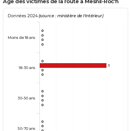
Age des victimes de la route à Mesnil-Roc'h
Données 2024
(source : ministère de l'Intérieur)
0
0
Moins de 18 ans
0
0
0
1
18-30 ans
0
0
0
0
30-50 ans
0
0
0
0
50-70 ans
0