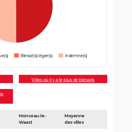
ve(s)
Blessé(s) léger(s)
Indemne(s)
Villes où il y a le plus de blessés
es
Monceau-le-
Moyenne
Waast
des villes