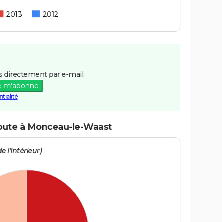
2013
2012
 directement par e-mail.
e m'abonne
tialité
route à Monceau-le-Waast
e l'Intérieur)