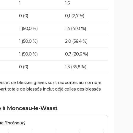
1
1,6
0 (0)
0,1 (2,7 %)
1 (50,0 %)
1,4 (41,0 %)
1 (50,0 %)
2,0 (56,4 %)
1 (50,0 %)
0,7 (20,6 %)
0 (0)
1,3 (35,8 %)
ers et de blessés graves sont rapportés au nombre
art totale de blessés inclut déjà celles des blessés
te à Monceau-le-Waast
e l'Intérieur)