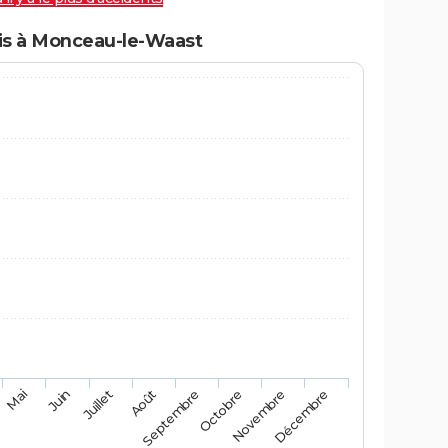
is à Monceau-le-Waast
Mai
Août
Novembre
Juin
Septembre
Décembre
Juillet
Octobre