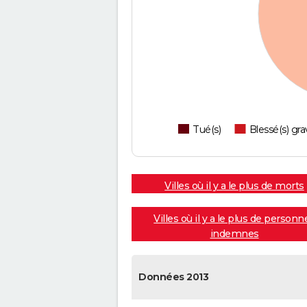
Tué(s)
Blessé(s) gra
Villes où il y a le plus de morts
Villes où il y a le plus de personn
indemnes
Données 2013