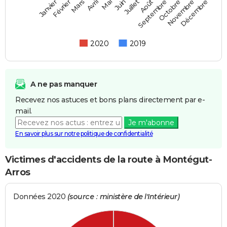
Février
Mai
Août
Novembre
Mars
Juin
Septembre
Décembre
Janvier
Avril
Juillet
Octobre
2020
2019
A ne pas manquer
Recevez nos astuces et bons plans directement par e-
mail.
Je m'abonne
En savoir plus sur notre politique de confidentialité
Victimes d'accidents de la route à Montégut-
Arros
Données 2020
(source : ministère de l'Intérieur)