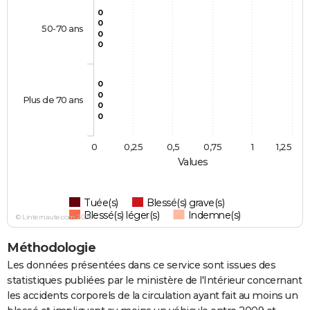
0
0
50-70 ans
0
0
0
0
Plus de 70 ans
0
0
0
0,25
0,5
0,75
1
1,25
Values
Tuée(s)
Blessé(s) grave(s)
Blessé(s) léger(s)
Indemne(s)
© Linternaute.com 2026
Méthodologie
Les données présentées dans ce service sont issues des
statistiques publiées par le ministère de l'Intérieur concernant
les accidents corporels de la circulation ayant fait au moins un