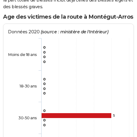
la part totale de blessés inclut déjà celles des blessés légers et
des blessés graves.
Age des victimes de la route à Montégut-Arros
Données 2020
(source : ministère de l'Intérieur)
0
0
Moins de 18 ans
0
0
0
0
18-30 ans
0
0
0
1
30-50 ans
0
0