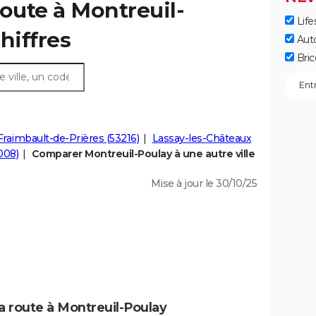
route à Montreuil-
Life
chiffres
Aut
Bric
Fraimbault-de-Prières (53216)
Lassay-les-Châteaux
008)
Comparer Montreuil-Poulay à une autre ville
Mise à jour le 30/10/25
a route à Montreuil-Poulay