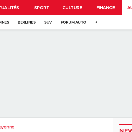
TUALITÉS
SPORT
CULTURE
FINANCE
A
DINES
BERLINES
SUV
FORUM AUTO
+
ayenne
NEW