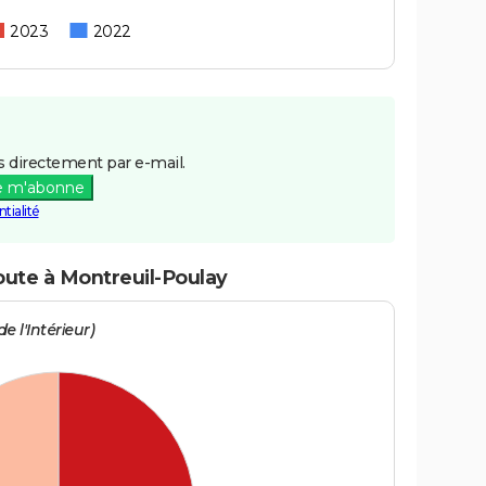
2023
2022
 directement par e-mail.
e m'abonne
tialité
oute à Montreuil-Poulay
e l'Intérieur)