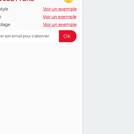
style
Voir un exemple
o
Voir un exemple
olage
Voir un exemple