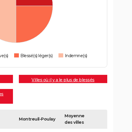
ve(s)
Blessé(s) léger(s)
Indemne(s)
Villes où il y a le plus de blessés
es
Moyenne
Montreuil-Poulay
des villes