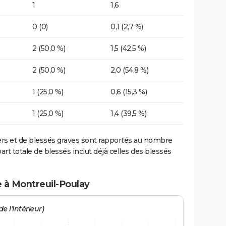
1
1,6
0 (0)
0,1 (2,7 %)
2 (50,0 %)
1,5 (42,5 %)
2 (50,0 %)
2,0 (54,8 %)
1 (25,0 %)
0,6 (15,3 %)
1 (25,0 %)
1,4 (39,5 %)
ers et de blessés graves sont rapportés au nombre
art totale de blessés inclut déjà celles des blessés
e à Montreuil-Poulay
e l'Intérieur)