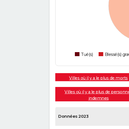
Tué(s)
Blessé(s) gra
Villes où il y a le plus de morts
Villes où il y a le plus de personn
indemnes
Données 2023