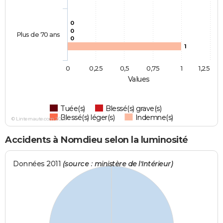
0
0
Plus de 70 ans
0
1
0
0,25
0,5
0,75
1
1,25
Values
Tuée(s)
Blessé(s) grave(s)
Blessé(s) léger(s)
Indemne(s)
© Linternaute.com 2026
Accidents à Nomdieu selon la luminosité
Données 2011
(source : ministère de l'Intérieur)