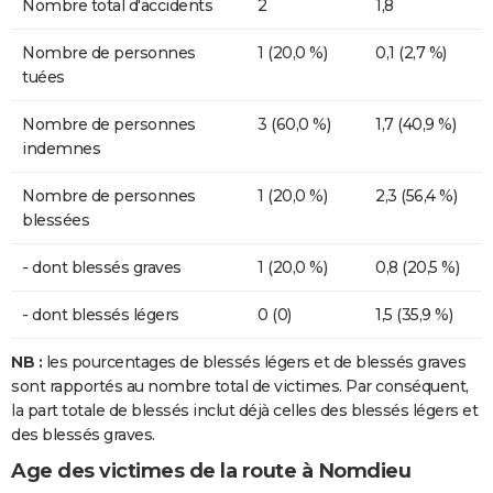
Nombre total d'accidents
2
1,8
Nombre de personnes
1 (20,0 %)
0,1 (2,7 %)
tuées
Nombre de personnes
3 (60,0 %)
1,7 (40,9 %)
indemnes
Nombre de personnes
1 (20,0 %)
2,3 (56,4 %)
blessées
- dont blessés graves
1 (20,0 %)
0,8 (20,5 %)
- dont blessés légers
0 (0)
1,5 (35,9 %)
NB :
les pourcentages de blessés légers et de blessés graves
sont rapportés au nombre total de victimes. Par conséquent,
la part totale de blessés inclut déjà celles des blessés légers et
des blessés graves.
Age des victimes de la route à Nomdieu