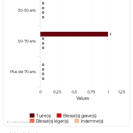
0
0
30-50 ans
0
0
1
0
50-70 ans
0
0
0
0
Plus de 70 ans
0
0
0
0,25
0,5
0,75
1
1,25
Values
Tuée(s)
Blessé(s) grave(s)
Blessé(s) léger(s)
Indemne(s)
© Linternaute.com 2026