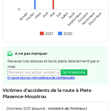
0
Février
Mai
Août
Novembre
Mars
Juin
Septembre
Décembre
Janvier
Avril
Juillet
Octobre
2021
2020
A ne pas manquer
Recevez nos astuces et bons plans directement par e-
mail.
Je m'abonne
En savoir plus sur notre politique de confidentialité
Victimes d'accidents de la route à Piets-
Plasence-Moustrou
Données 2021
(source : ministère de l'Intérieur)