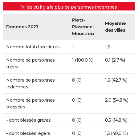
Villes où il y a le plus de personnes indemnes
Piets-
Moyenne
Données 2021
Plasence-
des villes
Moustrou
Nombre total d'accidents
1
1,6
Nombre de personnes
1 (100,0 %)
0,1 (2,7 %)
tuées
Nombre de personnes
0 (0)
1,6 (42,7 %)
indemnes
Nombre de personnes
0 (0)
2,0 (54,8 %)
blessées
- dont blessés graves
0 (0)
0,5 (14,8 %)
- dont blessés légers
0 (0)
1,5 (40,0 %)