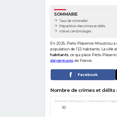
SOMMAIRE
Taux de criminalité
Répartition des crimes et délits
Vols et cambriolages
En 2025, Piets-Plasence-Moustrou a 
population de 133 habitants. La ville a
habitants
, ce qui place Piets-Plase
dangereuses
de France.
Facebook
Nombre de crimes et délits
Données 2025 (source : Linternaute.com d'après 
10