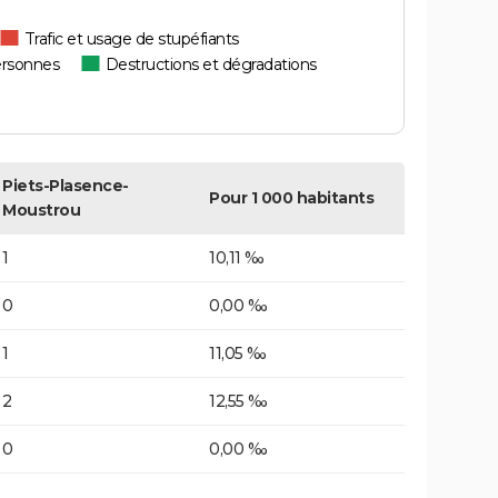
Trafic et usage de stupéfiants
ersonnes
Destructions et dégradations
Piets-Plasence-
Pour 1 000 habitants
Moustrou
1
10,11 ‰
0
0,00 ‰
1
11,05 ‰
2
12,55 ‰
0
0,00 ‰