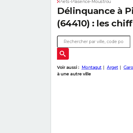
Piets-Plasence-Moustrou
Délinquance à
P
(64410) : les chif
Voir aussi :
Montagut
Arget
Garo
à une autre ville