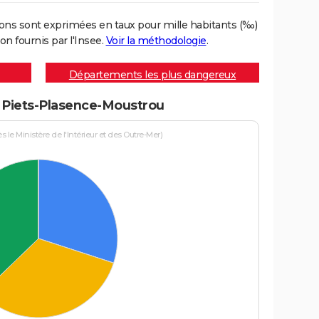
ons sont exprimées en taux pour mille habitants (‰)
on fournis par l'Insee.
Voir la méthodologie
.
Départements les plus dangereux
 à Piets-Plasence-Moustrou
le Ministère de l'Intérieur et des Outre-Mer)