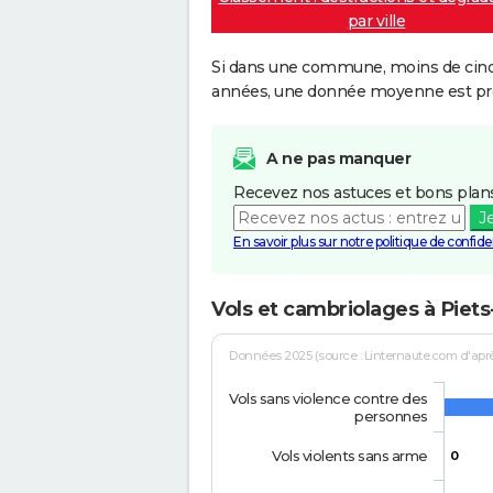
par ville
Si dans une commune, moins de cinq f
années, une donnée moyenne est pro
A ne pas manquer
Recevez nos astuces et bons plans
J
En savoir plus sur notre politique de confiden
Vols et cambriolages à Piet
Données 2025 (source : Linternaute.com d'après 
Vols sans violence contre des
personnes
Vols violents sans arme
0