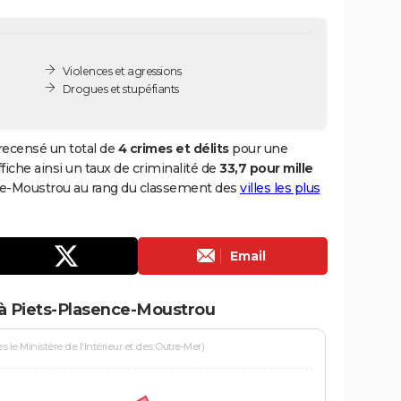
Violences et agressions
Drogues et stupéfiants
recensé un total de
4 crimes et délits
pour une
ffiche ainsi un taux de criminalité de
33,7 pour mille
nce-Moustrou au rang du classement des
villes les plus
Email
 à Piets-Plasence-Moustrou
le Ministère de l'Intérieur et des Outre-Mer)