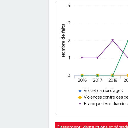
4
3
Nombre de faits
2
1
0
2016
2017
2018
2
Vols et cambriolages
Violences contre des p
Escroqueries et fraudes
Classement : destructions et dégrad