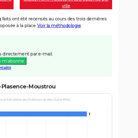
ville
aits ont été recensés au cours des trois dernières
posée à la place.
Voir la méthodologie
.
 directement par e-mail.
e m'abonne
tialité
s-Plasence-Moustrou
le Ministère de l'Intérieur et des Outre-Mer)
1